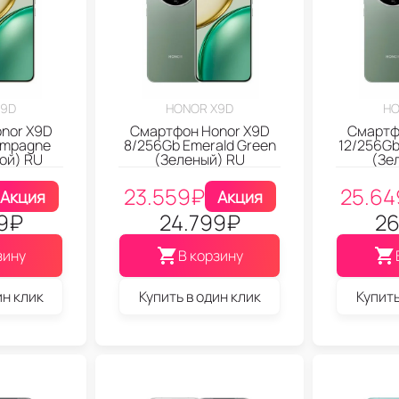
X9D
HONOR X9D
HO
nor X9D
Смартфон Honor X9D
Смартф
ampagne
8/256Gb Emerald Green
12/256Gb
ой) RU
(Зеленый) RU
(Зе
23.559
₽
25.64
Акция
Акция
9
₽
24.799
₽
26
зину
В корзину
ин клик
Купить в один клик
Купить