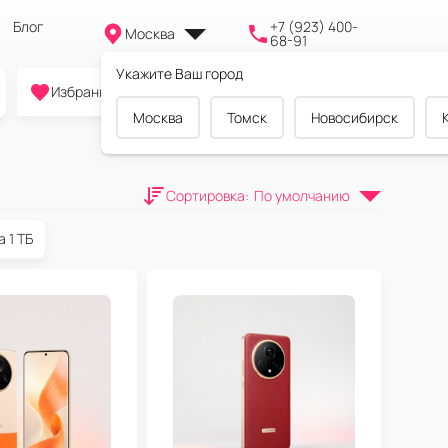
Блог
+7 (923) 400-
Москва
68-91
Укажите Ваш город
0
0
0
Избранное
Cравнение
Корзина
Москва
Томск
Новосибирск
Сортировка
:
По умолчанию
а 1 ТБ