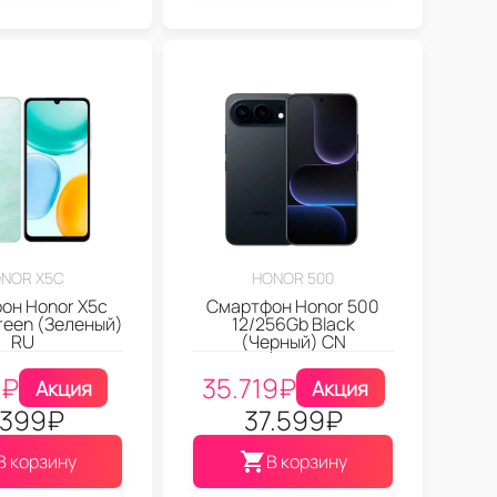
NOR X5C
HONOR 500
он Honor X5c
Смартфон Honor 500
reen (Зеленый)
12/256Gb Black
RU
(Черный) CN
9
₽
35.719
₽
Акция
Акция
.399
₽
37.599
₽
В корзину
В корзину