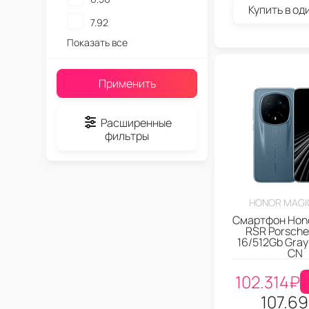
Купить в од
7.92
Показать все
Применить
Расширенные
фильтры
HONOR MAGIC
Смартфон Hono
RSR Porsche
16/512Gb Gray
CN
102.314
₽
107.6