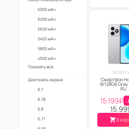
5000 мАч
6000 мАч
5600 мАч
5450 мАч
5800 мАч
4500 мАч
Показать все
HONOR 
Смартфон Ho
Диагональ экрана
8/128Gb Gray
RU
6.7
15.199
₽
6.78
15.99
6.8
6.77
В кор
6.56