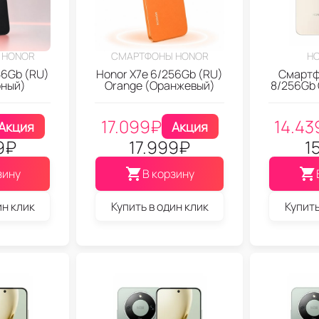
 HONOR
СМАРТФОНЫ HONOR
HO
56Gb (RU)
Honor X7e 6/256Gb (RU)
Смартф
рный)
Orange (Оранжевый)
8/256Gb 
17.099
₽
14.43
Акция
Акция
9
₽
17.999
₽
1
зину
В корзину
ин клик
Купить в один клик
Купить