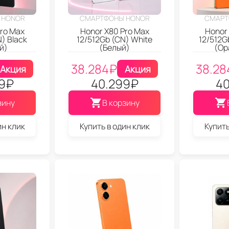
 HONOR
СМАРТФОНЫ HONOR
СМАРТ
ro Max
Honor X80 Pro Max
Honor
) Black
12/512Gb (CN) White
12/512G
й)
(Белый)
(Ор
38.284
₽
38.28
Акция
Акция
9
₽
40.299
₽
40
зину
В корзину
ин клик
Купить в один клик
Купить