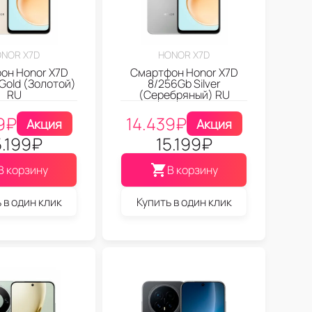
NOR X7D
HONOR X7D
он Honor X7D
Смартфон Honor X7D
Gold (Золотой)
8/256Gb Silver
RU
(Серебряный) RU
9
₽
14.439
₽
Акция
Акция
5.199
₽
15.199
₽
В корзину
В корзину
 в один клик
Купить в один клик