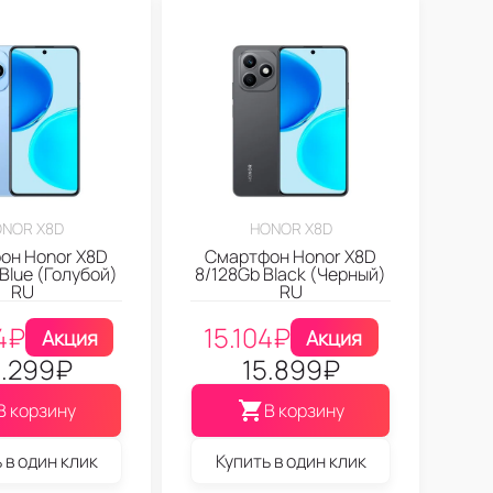
NOR X8D
HONOR X8D
он Honor X8D
Смартфон Honor X8D
Blue (Голубой)
8/128Gb Black (Черный)
RU
RU
4
₽
15.104
₽
Акция
Акция
.299
₽
15.899
₽
В корзину
В корзину
 в один клик
Купить в один клик