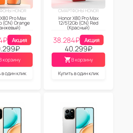
ФОНЫ HONOR
СМАРТФОНЫ HONOR
 X80 Pro Max
Honor X80 Pro Max
b (CN) Orange
12/512Gb (CN) Red
анжевый)
(Красный)
4
₽
38.284
₽
Акция
Акция
.299
₽
40.299
₽
В корзину
В корзину
 в один клик
Купить в один клик