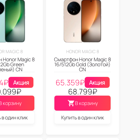
R MAGIC 8
HONOR MAGIC 8
 Honor Magic 8
Смартфон Honor Magic 8
12Gb Green
16/512Gb Gold (Золотой)
леный) CN
CN
4
₽
65.359
₽
Акция
Акция
.099
₽
68.799
₽
В корзину
В корзину
 в один клик
Купить в один клик