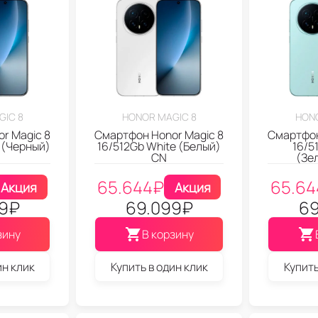
GIC 8
HONOR MAGIC 8
HONO
r Magic 8
Смартфон Honor Magic 8
Смартфон
 (Черный)
16/512Gb White (Белый)
16/5
CN
(Зе
65.644
₽
65.64
Акция
Акция
9
₽
69.099
₽
69
зину
В корзину
ин клик
Купить в один клик
Купить