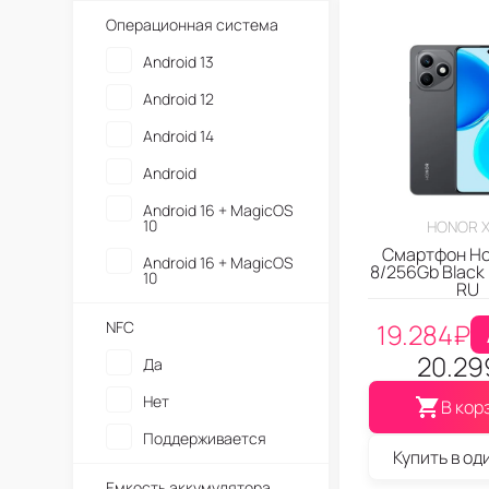
Honor 200 Pro
Операционная система
Honor 200 Lite
Android 13
Honor 200
Android 12
Honor 100 Pro
Android 14
Honor 100
Android
Android 16 + MagicOS
10
HONOR 
Смартфон Ho
Android 16 + MagicOS
8/256Gb Black
10
RU
19.284
₽
NFC
20.29
Да
Нет
В кор
Поддерживается
Купить в од
Емкость аккумулятора