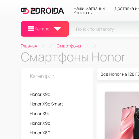
Наши магазины
Доставка и
Контакты
Каталог
Главная
Смартфоны
Смартфоны Honor
Все Honor на 128 Г
Категории
Honor X9d
Honor X9c Smart
Honor X9c
Honor X9b
Honor X8D