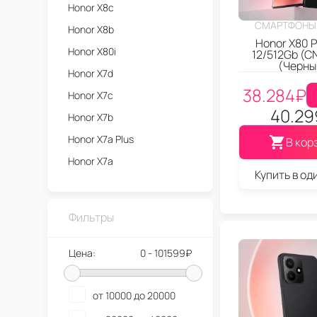
Honor X8c
СМАРТФОНЫ
Honor X8b
Honor X80 P
Honor X80i
12/512Gb (CN
(Черны
Honor X7d
38.284
₽
Honor X7c
40.29
Honor X7b
Honor X7a Plus
В кор
Honor X7a
Купить в од
Honor X70i AI Version
Honor X70i
Фильтры
Honor X70 Refresh
Honor X70
Цена:
0 - 101599₽
Honor X6c
Honor X6b
от 10000 до 20000
Honor X60i