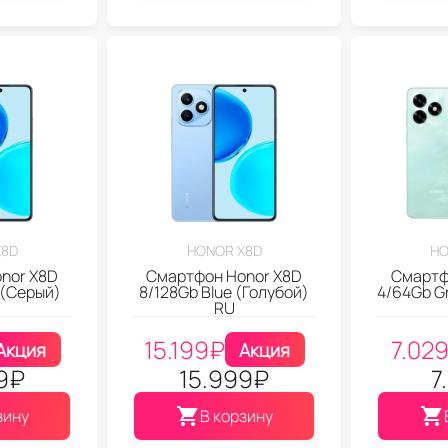
X8D
HONOR X8D
HO
nor X8D
Смартфон Honor X8D
Смартф
 (Серый)
8/128Gb Blue (Голубой)
4/64Gb G
RU
15.199
₽
7.02
Акция
Акция
9
₽
15.999
₽
7
зину
В корзину