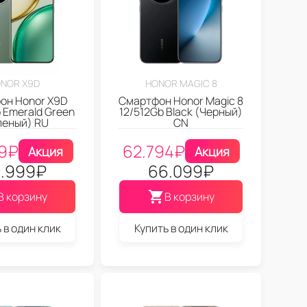
NOR X9D
HONOR MAGIC 8
он Honor X9D
Смартфон Honor Magic 8
 Emerald Green
12/512Gb Black (Черный)
леный) RU
CN
9
₽
62.794
₽
Акция
Акция
.999
₽
66.099
₽
В корзину
В корзину
 в один клик
Купить в один клик