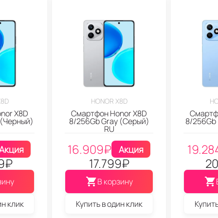
X8D
HONOR X8D
HO
nor X8D
Смартфон Honor X8D
Смартф
 (Черный)
8/256Gb Gray (Серый)
8/256Gb 
RU
16.909
₽
19.28
Акция
Акция
9
₽
17.799
₽
20
зину
В корзину
ин клик
Купить в один клик
Купить