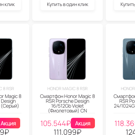
ин клик
Купить в один клик
Купить
 8 RSR
HONOR MAGIC 8 RSR
HONOR
r Magic 8
Смартфон Honor Magic 8
Смартфон
 Design
RSR Porsche Design
RSR Po
 (Серый)
16/512Gb Violet
24/1024G
(Фиолетовый) CN
105.544
₽
118.3
Акция
Акция
99
₽
111.099
₽
12