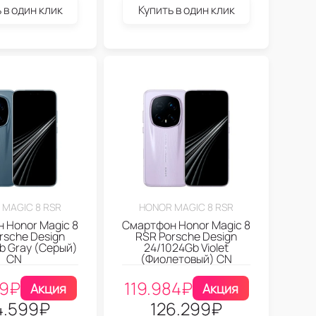
 в один клик
Купить в один клик
 MAGIC 8 RSR
HONOR MAGIC 8 RSR
 Honor Magic 8
Смартфон Honor Magic 8
rsche Design
RSR Porsche Design
b Gray (Серый)
24/1024Gb Violet
CN
(Фиолетовый) CN
69
₽
119.984
₽
Акция
Акция
4.599
₽
126.299
₽