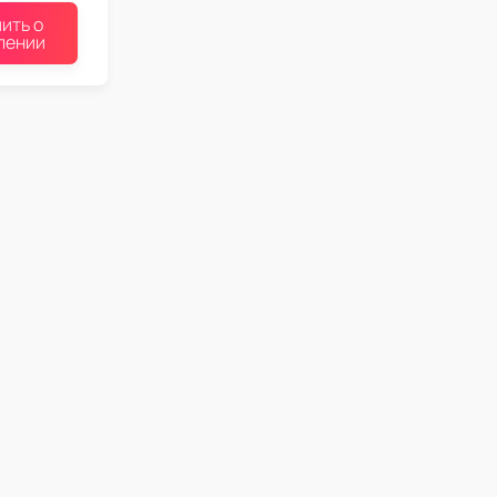
ить о
лении