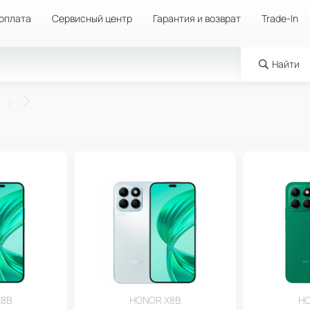
 оплата
Сервисный центр
Гарантия и возврат
Trade-In
Найти
X8B
HONOR X8B
HO