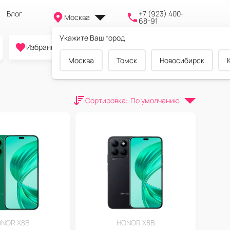
Блог
+7 (923) 400-
Москва
68-91
Укажите Ваш город
0
0
0
Избранное
Cравнение
Корзина
Москва
Томск
Новосибирск
Сортировка
:
По умолчанию
NOR X8B
HONOR X8B