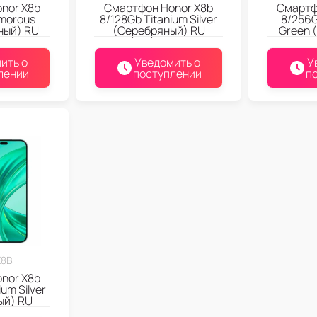
nor X8b
Смартфон Honor X8b
Смартф
amorous
8/128Gb Titanium Silver
8/256G
ный) RU
(Серебряный) RU
Green 
ить о
Уведомить о
У
лении
поступлении
п
X8B
nor X8b
um Silver
ый) RU