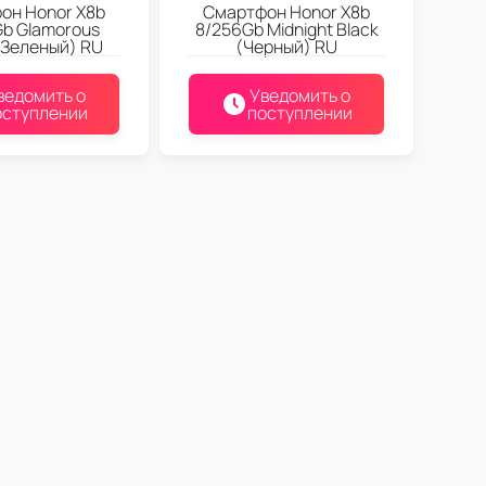
он Honor X8b
Смартфон Honor X8b
b Glamorous
8/256Gb Midnight Black
(Зеленый) RU
(Черный) RU
ведомить о
Уведомить о
оступлении
поступлении