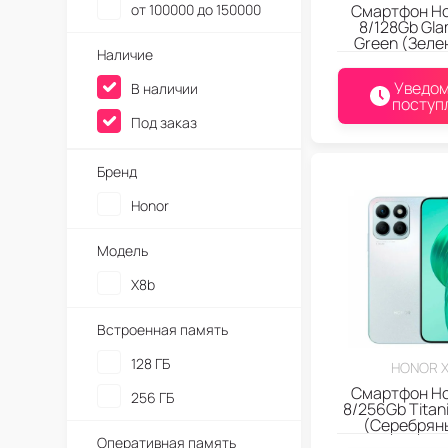
от 100000 до 150000
Смартфон Ho
8/128Gb Gl
Green (Зеле
Наличие
Уведом
В наличии
поступ
Под заказ
Бренд
Honor
Модель
X8b
Встроенная память
128 ГБ
HONOR 
Смартфон Ho
256 ГБ
8/256Gb Titani
(Серебрян
Оперативная память