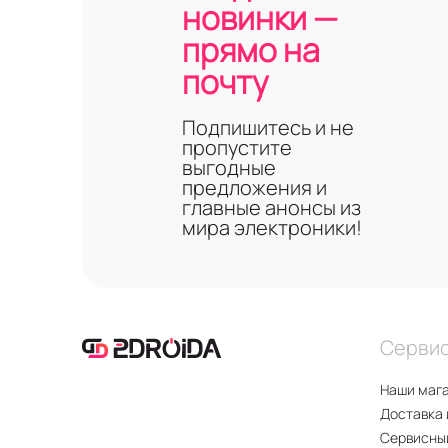
новинки —
прямо на
почту
Подпишитесь и не
пропустите
выгодные
предложения и
главные анонсы из
мира электроники!
Серви
Наши маг
Доставка 
Сервисны