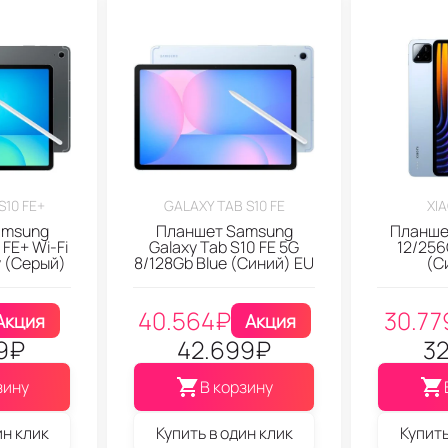
S10 FE+
GALAXY TAB S10 FE
XIA
amsung
Планшет Samsung
Планшет
 FE+ Wi-Fi
Galaxy Tab S10 FE 5G
12/256
y (Серый)
8/128Gb Blue (Синий) EU
(С
40.564
₽
30.77
Акция
Акция
9
₽
42.699
₽
32
зину
В корзину
ин клик
Купить в один клик
Купить