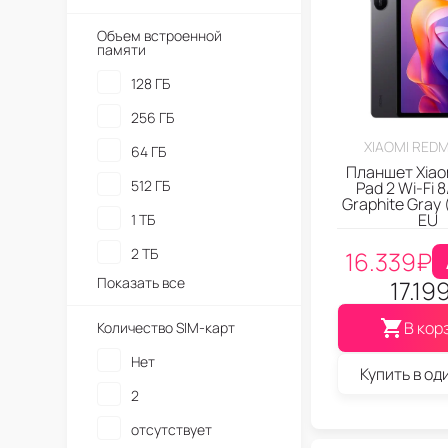
Объем встроенной
памяти
128 ГБ
256 ГБ
XIAOMI REDM
64 ГБ
Планшет Xiao
512 ГБ
Pad 2 Wi-Fi 
Graphite Gray
EU
1 ТБ
2 ТБ
16.339
₽
Показать все
17.19
В кор
Количество SIM-карт
Нет
Купить в од
2
отсутствует