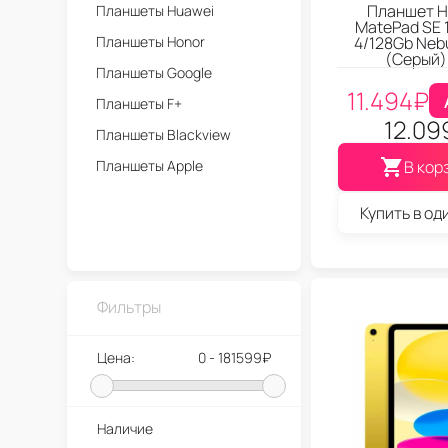
Планшет H
Планшеты Huawei
MatePad SE 1
Планшеты Honor
4/128Gb Nebu
(Серый)
Планшеты Google
11.494
₽
Планшеты F+
12.09
Планшеты Blackview
Планшеты Apple
В кор
Купить в од
Фильтры
Цена:
0 - 181599₽
Наличие