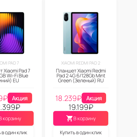
OMI PAD 7
XIAOMI REDMI PAD 2
 Xiaomi Pad 7
Планшет Xiaomi Redmi
GB Wi-Fi Blue
Pad 2 4G 6/128Gb Mint
иний) EU
Green (Зеленый) RU
9
₽
18.239
₽
Акция
Акция
.399
₽
19.199
₽
В корзину
В корзину
 в один клик
Купить в один клик