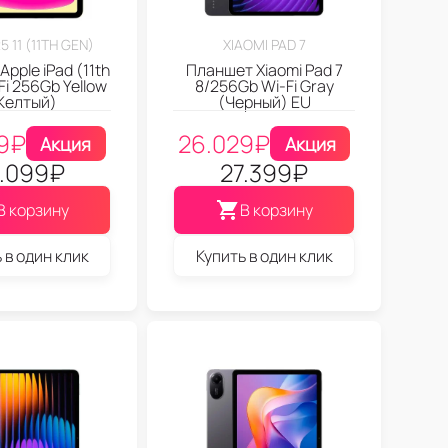
5 11 (11TH GEN)
XIAOMI PAD 7
pple iPad (11th
Планшет Xiaomi Pad 7
Fi 256Gb Yellow
8/256Gb Wi-Fi Gray
Желтый)
(Черный) EU
9
₽
26.029
₽
Акция
Акция
.099
₽
27.399
₽
В корзину
В корзину
 в один клик
Купить в один клик