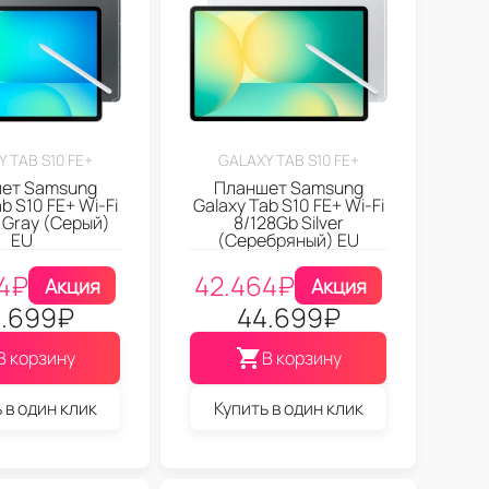
 TAB S10 FE+
GALAXY TAB S10 FE+
ет Samsung
Планшет Samsung
b S10 FE+ Wi-Fi
Galaxy Tab S10 FE+ Wi-Fi
 Gray (Серый)
8/128Gb Silver
EU
(Серебряный) EU
4
₽
42.464
₽
Акция
Акция
.699
₽
44.699
₽
В корзину
В корзину
 в один клик
Купить в один клик