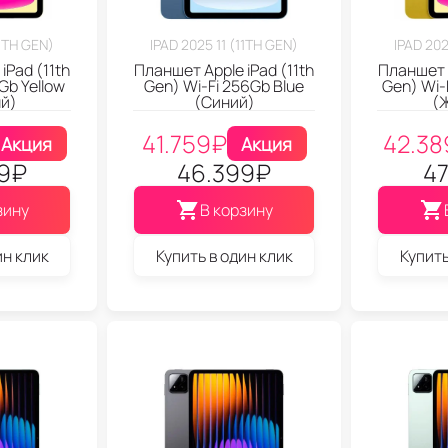
11TH GEN)
IPAD 2025 11 (11TH GEN)
IPAD 202
iPad (11th
Планшет Apple iPad (11th
Планшет A
Gb Yellow
Gen) Wi-Fi 256Gb Blue
Gen) Wi-
й)
(Синий)
(
41.759
₽
42.38
Акция
Акция
9
₽
46.399
₽
47
зину
В корзину
ин клик
Купить в один клик
Купить