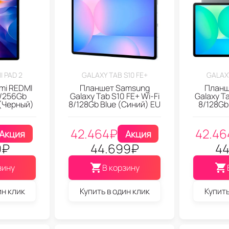
I PAD 2
GALAXY TAB S10 FE+
GALAXY
mi REDMI
Планшет Samsung
Планш
8/256Gb
Galaxy Tab S10 FE+ Wi-Fi
Galaxy Ta
 (Черный)
8/128Gb Blue (Синий) EU
8/128Gb
42.464
₽
42.46
Акция
Акция
9
₽
44.699
₽
44
зину
В корзину
ин клик
Купить в один клик
Купить