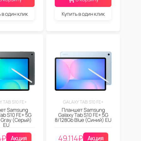
 в один клик
Купить в один клик
 TAB S10 FE+
GALAXY TAB S10 FE+
ет Samsung
Планшет Samsung
Tab S10 FE+ 5G
Galaxy Tab S10 FE+ 5G
 Gray (Серый)
8/128Gb Blue (Синий) EU
EU
4
₽
49.114
₽
Акция
Акция