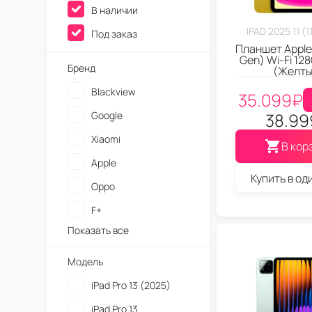
В наличии
IPAD 2025 11 (
Под заказ
Планшет Apple 
Gen) Wi-Fi 128
Бренд
(Желты
Blackview
35.099
₽
Google
38.99
Xiaomi
В кор
Apple
Купить в од
Oppo
F+
Показать все
Модель
iPad Pro 13 (2025)
iPad Pro 13