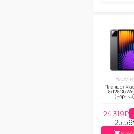
XIAOMI P
Планшет Xiao
8/128Gb Wi-
(Черный
24.319
₽
25.59
В кор