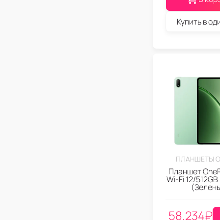
Купить в од
ПЛАНШЕТЫ O
Планшет OneP
Wi-Fi 12/512GB
(Зелен
58.234
₽