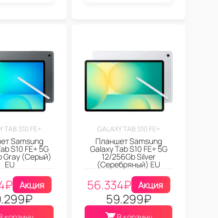
 TAB S10 FE+
GALAXY TAB S10 FE+
ет Samsung
Планшет Samsung
Tab S10 FE+ 5G
Galaxy Tab S10 FE+ 5G
 Gray (Серый)
12/256Gb Silver
EU
(Серебряный) EU
4
₽
56.334
₽
Акция
Акция
.299
₽
59.299
₽
В корзину
В корзину