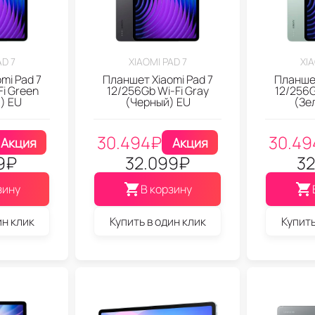
AD 7
XIAOMI PAD 7
XIA
mi Pad 7
Планшет Xiaomi Pad 7
Планшет
i Green
12/256Gb Wi-Fi Gray
12/256G
) EU
(Черный) EU
(Зе
30.494
₽
30.49
Акция
Акция
9
₽
32.099
₽
32
зину
В корзину
ин клик
Купить в один клик
Купить