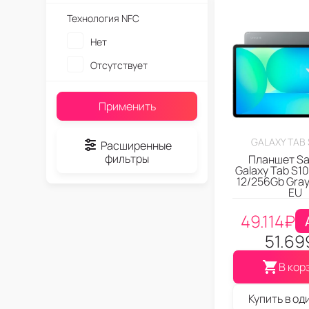
Технология NFC
Нет
Отсутствует
Применить
GALAXY TAB 
Расширенные
фильтры
Планшет S
Galaxy Tab S10
12/256Gb Gra
EU
49.114
₽
51.69
В кор
Купить в од