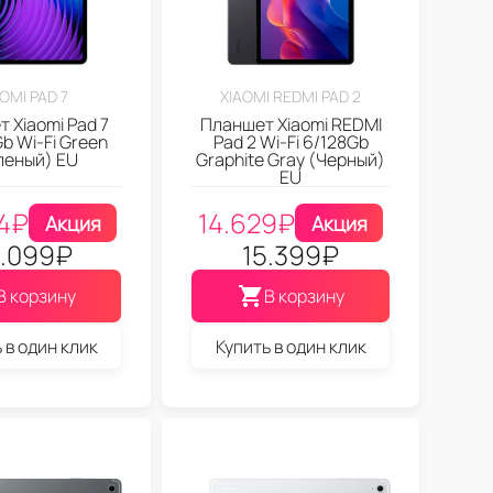
OMI PAD 7
XIAOMI REDMI PAD 2
 Xiaomi Pad 7
Планшет Xiaomi REDMI
b Wi-Fi Green
Pad 2 Wi-Fi 6/128Gb
леный) EU
Graphite Gray (Черный)
EU
4
₽
14.629
₽
Акция
Акция
.099
₽
15.399
₽
В корзину
В корзину
 в один клик
Купить в один клик