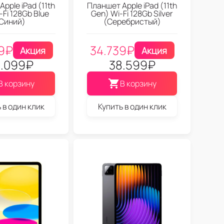
pple iPad (11th
Планшет Apple iPad (11th
-Fi 128Gb Blue
Gen) Wi-Fi 128Gb Silver
Синий)
(Серебристый)
9
₽
34.739
₽
Акция
Акция
.099
₽
38.599
₽
В корзину
В корзину
 в один клик
Купить в один клик