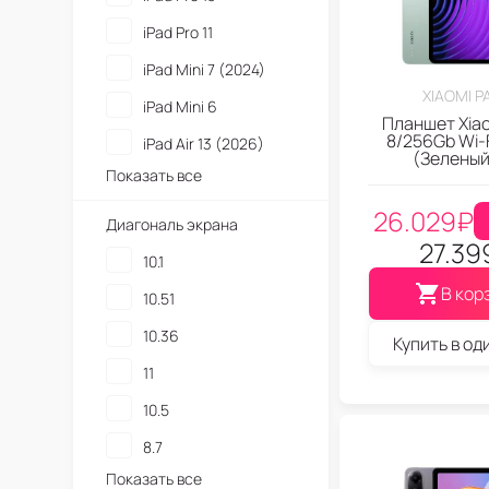
iPad Pro 11
iPad Mini 7 (2024)
XIAOMI P
iPad Mini 6
Планшет Xiao
8/256Gb Wi-F
iPad Air 13 (2026)
(Зеленый
Показать все
26.029
₽
Диагональ экрана
27.39
10.1
В кор
10.51
10.36
Купить в од
11
10.5
8.7
Показать все