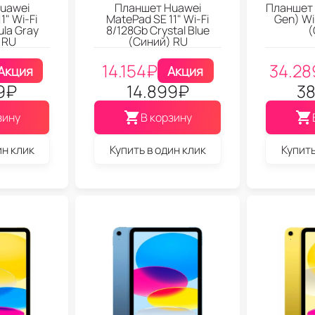
uawei
Планшет Huawei
Планшет A
1" Wi-Fi
MatePad SE 11" Wi-Fi
Gen) Wi
la Gray
8/128Gb Crystal Blue
(
 RU
(Синий) RU
14.154
₽
34.28
Акция
Акция
9
₽
14.899
₽
38
зину
В корзину
ин клик
Купить в один клик
Купить