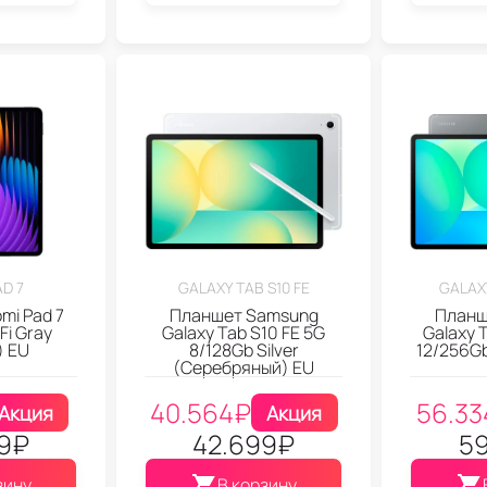
AD 7
GALAXY TAB S10 FE
GALAXY
mi Pad 7
Планшет Samsung
Планш
Fi Gray
Galaxy Tab S10 FE 5G
Galaxy 
) EU
8/128Gb Silver
12/256Gb
(Серебряный) EU
40.564
₽
56.33
Акция
Акция
9
₽
42.699
₽
59
зину
В корзину