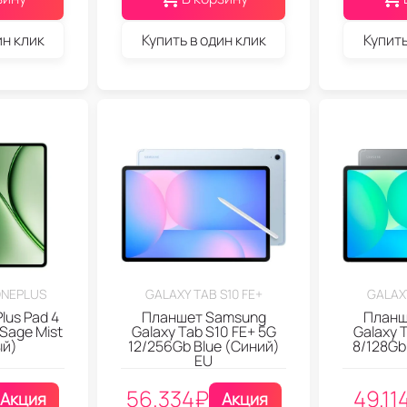
ин клик
Купить в один клик
Купить
NEPLUS
GALAXY TAB S10 FE+
GALAXY
lus Pad 4
Планшет Samsung
Планш
 Sage Mist
Galaxy Tab S10 FE+ 5G
Galaxy 
ый)
12/256Gb Blue (Синий)
8/128Gb
EU
56.334
₽
49.11
Акция
Акция