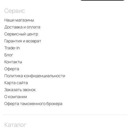
узнаваемый дизайн с модулем камеры в форме
лезвия. Также это мобильное устройство
Сервис
отличается:
Наши магазины
Высокой производительностью;
Достоверной передачей цвета и чёткостью
Доставка и оплата
изображения;
Сервисный центр
Превосходным качеством звука;
Гарантия и возврат
Эффективной усовершенствованной системой
Trade-In
охлаждения 3-D;
Блог
Способностью быстро заряжаться и
Контакты
продолжительное время держать зарядку;
Оферта
Стабильностью работы;
Политика конфиденциальности
Наличием функции адаптации
Карта сайта
энергопотребления;
Заказать звонок
Высокой яркостью дисплея, в некоторых зонах
О компании
доходящей до 4000 нит.
Оферта таможенного брокера
Есть вопросы о
смартфоне Honor GT
? На них с
удовольствием
ответит специалист 2DROIDA
.
Каталог