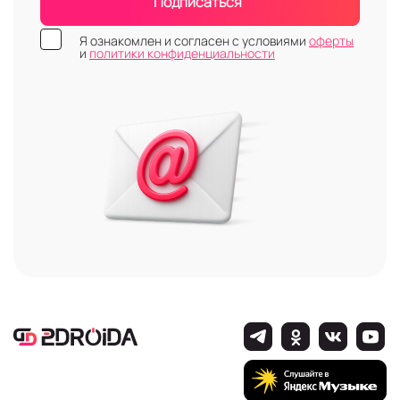
Подписаться
макрорежимом, автофокусировкой и
оптической стабилизацией;
Я ознакомлен и согласен с условиями
оферты
и
политики конфиденциальности
Оснащённые компасом, датчиком движения
гироскопом, акселерометром;
С пятью встроенными навигационными
системами;
С поддержкой Bluetooth, NFC, Wi-Fi.
Характеристики, «начинка», срок гарантии,
стоимость, комплектация - эта и другая
информация содержится в карточке каждого
девайса.
Преимущества Honor GT
Многофункциональный и недорогой гаджет, как и
все смартфоны этого бренда надёжен,
многофункционален, подходит для
требовательных игр и имеет стильный,