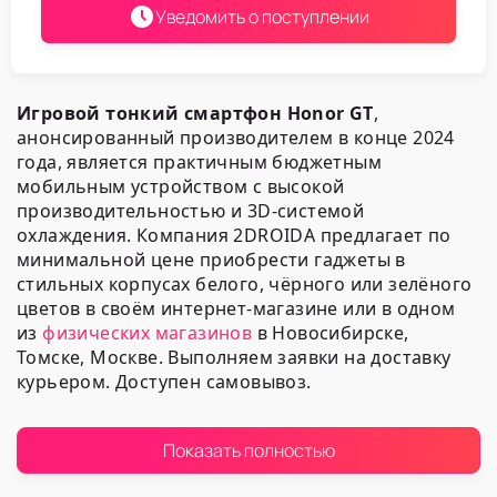
Уведомить о поступлении
Игровой тонкий смартфон Honor GT
,
анонсированный производителем в конце 2024
года, является практичным бюджетным
мобильным устройством с высокой
производительностью и 3D-системой
охлаждения. Компания 2DROIDA предлагает по
минимальной цене приобрести гаджеты в
стильных корпусах белого, чёрного или зелёного
цветов в своём интернет-магазине или в одном
из
физических магазинов
в Новосибирске,
Томске, Москве. Выполняем заявки на доставку
курьером. Доступен самовывоз.
Наш ассортимент
Показать полностью