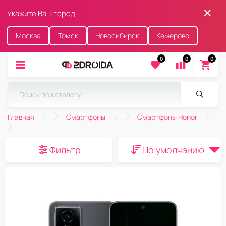
Укажите Ваш город
Москва
Томск
Новосибирск
Кемерово
0
0
0
Главная
Смартфоны
Смартфоны Honor
Фильтр
По умолчанию