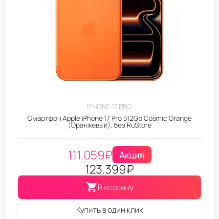
IPHONE 17 PRO
Смартфон Apple iPhone 17 Pro 512Gb Cosmic Orange
(Оранжевый), без RuStore
111.059
₽
Акция
123.399
₽
В корзину
Купить в один клик