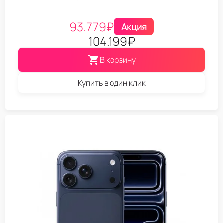
93.779
₽
Акция
104.199
₽
В корзину
Купить в один клик