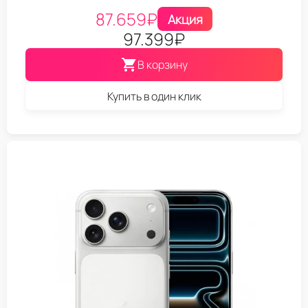
87.659
₽
Акция
97.399
₽
В корзину
Купить в один клик