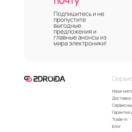
почту
Подпишитесь и не
пропустите
выгодные
предложения и
главные анонсы из
мира электроники!
Серви
Наши маг
Доставка 
Сервисны
Гарантия 
Trade-In
Блог