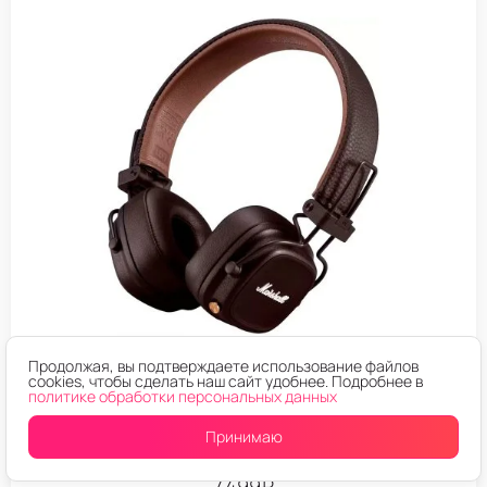
Продолжая, вы подтверждаете использование файлов
cookies, чтобы сделать наш сайт удобнее. Подробнее в
БЕСПРОВОДНЫЕ НАУШНИКИ MARSHALL
политике обработки персональных данных
Беспроводные наушники Marshall Major V Brown
(Коричневый)
Принимаю
7.499
₽