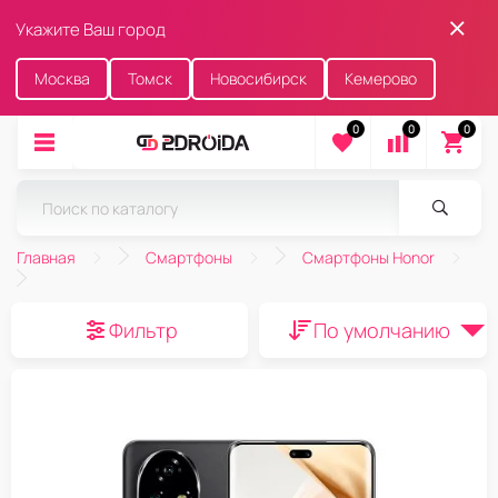
Укажите Ваш город
Москва
Томск
Новосибирск
Кемерово
0
0
0
Главная
Смартфоны
Смартфоны Honor
Фильтр
По умолчанию