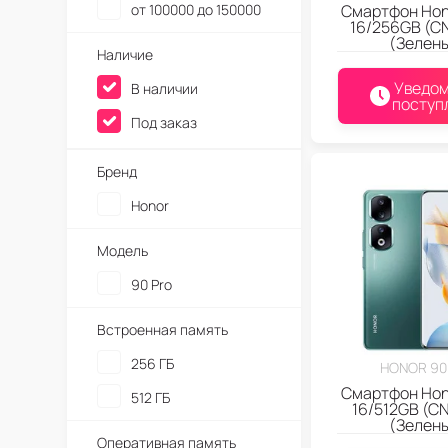
от 100000 до 150000
Смартфон Hon
16/256GB (C
(Зелен
Наличие
Уведом
В наличии
поступ
Под заказ
Бренд
Honor
Модель
90 Pro
Встроенная память
256 ГБ
HONOR 90
Смартфон Hon
512 ГБ
16/512GB (CN
(Зелен
Оперативная память