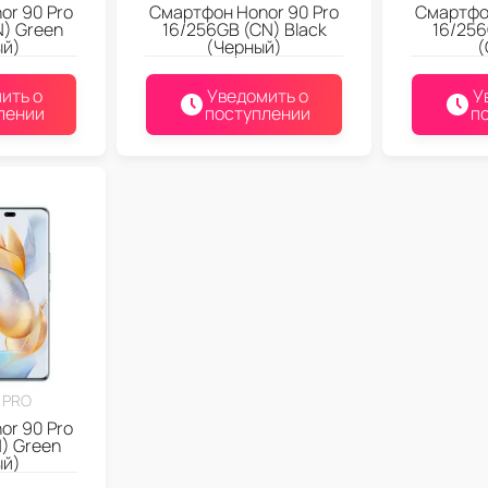
or 90 Pro
Смартфон Honor 90 Pro
Смартфон
N) Green
16/256GB (CN) Black
16/256
ый)
(Черный)
(
ить о
Уведомить о
У
лении
поступлении
п
 PRO
or 90 Pro
) Green
ый)