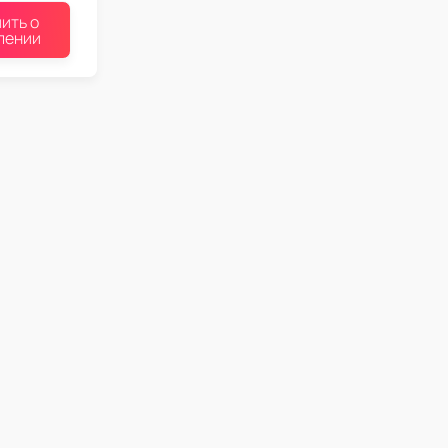
ить о
лении