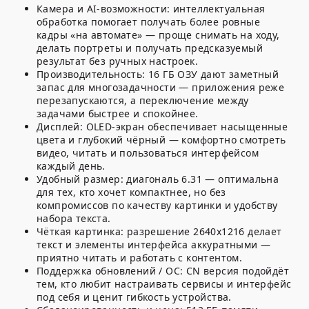
Камера и AI-возможности: интеллектуальная
обработка помогает получать более ровные
кадры «на автомате» — проще снимать на ходу,
делать портреты и получать предсказуемый
результат без ручных настроек.
Производительность:
16 ГБ ОЗУ
дают заметный
запас для многозадачности — приложения реже
перезапускаются, а переключение между
задачами быстрее и спокойнее.
Дисплей:
OLED
-экран обеспечивает насыщенные
цвета и глубокий чёрный — комфортно смотреть
видео, читать и пользоваться интерфейсом
каждый день.
Удобный размер: диагональ
6.31
— оптимальна
для тех, кто хочет компактнее, но без
компромиссов по качеству картинки и удобству
набора текста.
Чёткая картинка:
разрешение 2640x1216
делает
текст и элементы интерфейса аккуратными —
приятно читать и работать с контентом.
Поддержка обновлений / ОС:
CN версия
подойдёт
тем, кто любит настраивать сервисы и интерфейс
под себя и ценит гибкость устройства.