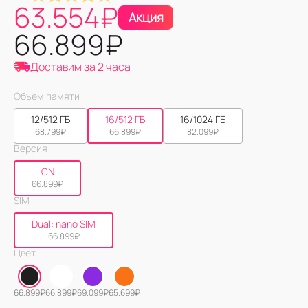
63.554
₽
Акция
66.899
₽
Доставим за 2 часа
Объем памяти
12/512 ГБ
16/512 ГБ
16/1024 ГБ
68.799
₽
66.899
₽
82.099
₽
Версия
CN
66.899
₽
SIM
Dual: nano SIM
66.899
₽
Цвет
66.899
₽
66.899
₽
69.099
₽
65.699
₽