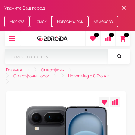
Укажите Ваш город
Москва
Томск
Новосибирск
Кемерово
0
0
0
Главная
Смартфоны
Смартфоны Honor
Honor Magic 8 Pro Air