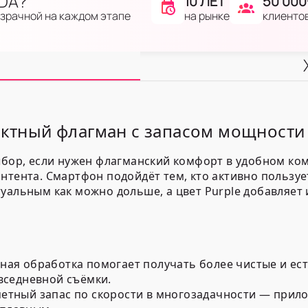
IDA?
10 ЛЕТ
50 000
на рынке
клиенто
озрачной на каждом этапе
пактный флагман с запасом мощности
выбор, если нужен флагманский комфорт в удобном к
нтента. Смартфон подойдёт тем, кто активно пользуе
туальным как можно дольше, а цвет
Purple
добавляет 
ьная обработка помогает получать более чистые и ес
овседневной съёмки.
етный запас по скорости в многозадачности — прило