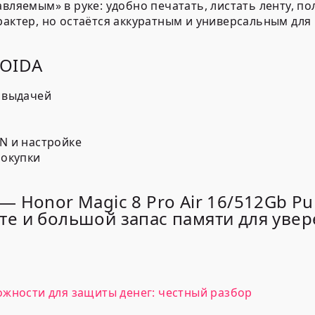
авляемым» в руке: удобно печатать, листать ленту, п
рактер, но остаётся аккуратным и универсальным для 
ROIDA
 выдачей
N и настройке
покупки
 Honor Magic 8 Pro Air 16/512Gb Pu
е и большой запас памяти для уве
ожности для защиты денег: честный разбор