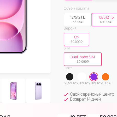
Объем памяти
12/512 ГБ
16/512 ГБ
67.199
₽
69.099
₽
Версия
CN
69.099
₽
SIM
Dual: nano SIM
69.099
₽
Цвет
69.599
₽
69.699
₽
69.099
₽
67.999
₽
Свой сервисный центр
Возврат 14 дней