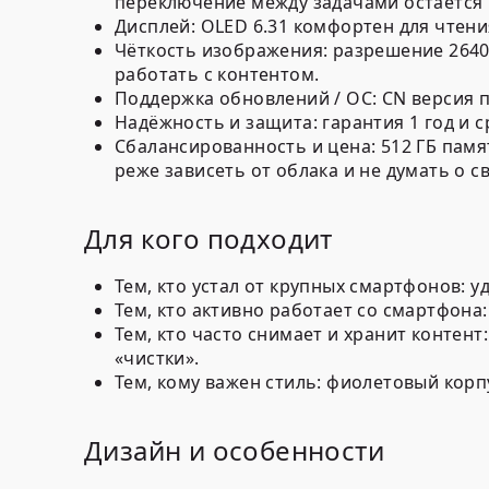
переключение между задачами остаётся
Дисплей:
OLED 6.31
комфортен для чтения
Чёткость изображения:
разрешение 2640
работать с контентом.
Поддержка обновлений / ОС:
CN версия
п
Надёжность и защита:
гарантия 1 год
и
с
Сбалансированность и цена:
512 ГБ памя
реже зависеть от облака и не думать о с
Для кого подходит
Тем, кто устал от крупных смартфонов: 
Тем, кто активно работает со смартфона
Тем, кто часто снимает и хранит конте
«чистки».
Тем, кому важен стиль: фиолетовый кор
Дизайн и особенности