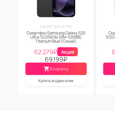
GALAXY S25 ULTRA
Смартфон Samsung Galaxy S25
Сма
Ultra 12/256Gb (SM-S938B)
512G
Titanium Blue (Синий)
62.279
₽
Акция
69.199
₽
В корзину
Купить в один клик