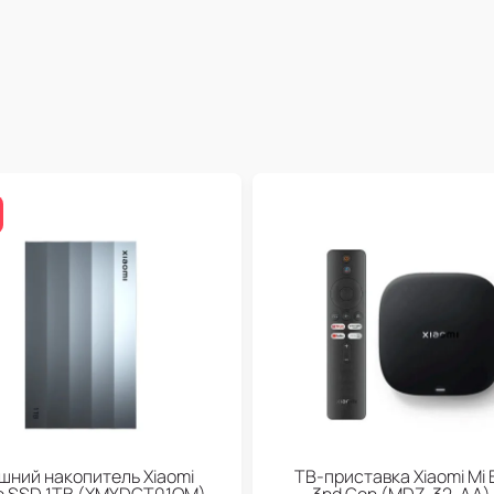
шний накопитель Xiaomi
ТВ-приставка Xiaomi Mi 
le SSD 1TB (XMYDGT01QM)
3nd Gen (МDZ-32-АА)