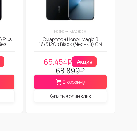
HONOR MAGIC 8
 Plus
Смартфон Honor Magic 8
без
16/512Gb Black (Черный) CN
65.454
₽
Акция
68.899
₽
В корзину
Купить в один клик