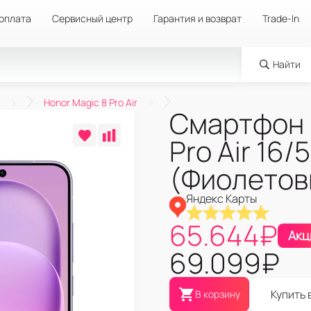
 оплата
Сервисный центр
Гарантия и возврат
Trade-In
Найти
Honor Magic 8 Pro Air
Смартфон 
Pro Air 16/
(Фиолетов
Яндекс Карты
65.644
₽
Акц
69.099
₽
Купить 
В корзину