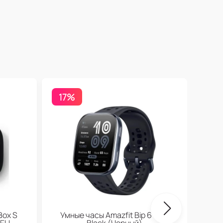
17%
Бесп
Box S
Умные часы Amazfit Bip 6 Soft
 EU
Black (Черный)