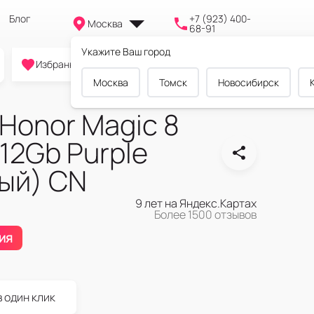
Блог
+7 (923) 400-
Москва
68-91
Укажите Ваш город
0
0
0
Избранное
Cравнение
Корзина
Москва
Томск
Новосибирск
Honor Magic 8
512Gb Purple
ый) CN
9 лет на Яндекс.Картах
Более 1500 отзывов
ия
в один клик