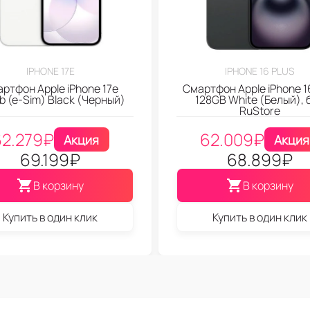
IPHONE 17E
IPHONE 16 PLUS
ртфон Apple iPhone 17e
Смартфон Apple iPhone 16
b (e-Sim) Black (Черный)
128GB White (Белый), 
RuStore
62.279
₽
62.009
₽
Акция
Акция
69.199
₽
68.899
₽
В корзину
В корзину
Купить в один клик
Купить в один клик