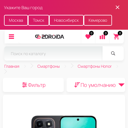
Укажите Ваш город
Москва
Томск
Новосибирск
Кемерово
0
0
0
Главная
Смартфоны
Смартфоны Honor
Фильтр
По умолчанию