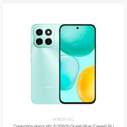
HONOR X6C
Смартфон Honor X6c 6/256Gb Ocean Blue (Синий) RU