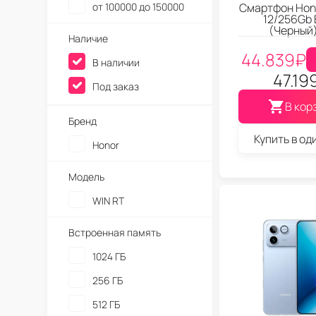
от 100000 до 150000
Смартфон Hon
12/256Gb 
(Черный
Наличие
44.839
₽
В наличии
47.19
Под заказ
В кор
Бренд
Купить в од
Honor
Модель
WIN RT
Встроенная память
1024 ГБ
256 ГБ
512 ГБ