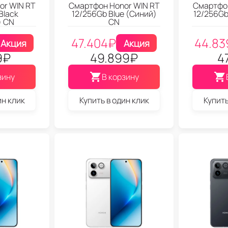
or WIN RT
Смартфон Honor WIN RT
Смартфон
Black
12/256Gb Blue (Синий)
12/256Gb
) CN
CN
47.404
₽
44.83
Акция
Акция
9
₽
49.899
₽
4
зину
В корзину
ин клик
Купить в один клик
Купить