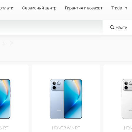
 оплата
Сервисный центр
Гарантия и возврат
Trade-In
Найти
N RT
HONOR WIN RT
HON