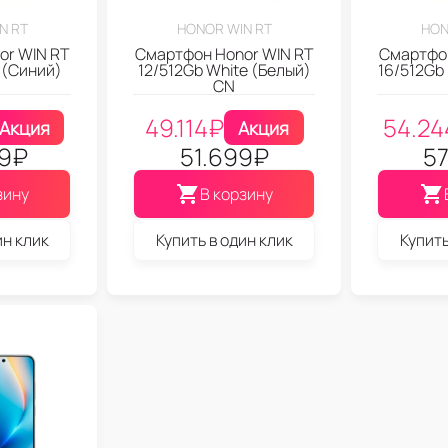
N RT
HONOR WIN RT
HON
or WIN RT
Смартфон Honor WIN RT
Смартфон
 (Синий)
12/512Gb White (Белый)
16/512Gb
CN
49.114
₽
54.24
Акция
Акция
9
₽
51.699
₽
57
зину
В корзину
ин клик
Купить в один клик
Купить