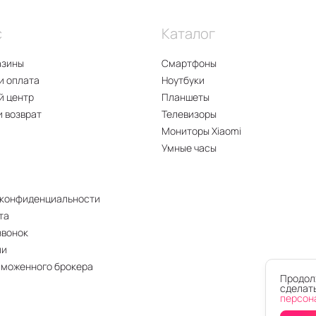
с
Каталог
азины
Смартфоны
и оплата
Ноутбуки
й центр
Планшеты
и возврат
Телевизоры
Мониторы Xiaomi
Умные часы
 конфиденциальности
та
звонок
ии
аможенного брокера
Продолж
сделать
персон