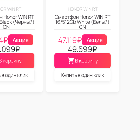
OR WIN RT
HONOR WIN RT
 Honor WIN RT
Смартфон Honor WIN RT
 Black (Черный)
16/512Gb White (Белый)
CN
CN
4
₽
47.119
₽
Акция
Акция
.099
₽
49.599
₽
В корзину
В корзину
 в один клик
Купить в один клик