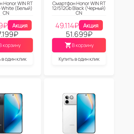
 Honor WIN RT
Смартфон Honor WIN RT
 White (Белый)
12/512Gb Black (Черный)
CN
CN
9
₽
49.114
₽
Акция
Акция
7.199
₽
51.699
₽
В корзину
В корзину
 в один клик
Купить в один клик