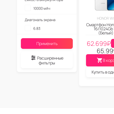
10000 мАч
HONOR WI
Диагональ экрана
Смартфон Hon
6.83
16/1024Gb
(Белый)
62.699
₽
Применить
65.99
Расширенные
В кор
фильтры
Купить в од