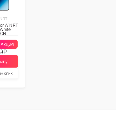
N RT
or WIN RT
 White
 CN
Акция
9
₽
зину
ин клик