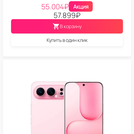
55.004
₽
Акция
57.899
₽
В корзину
Купить в один клик