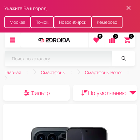
Укажите Ваш город
Москва
Томск
Новосибирск
Кемерово
0
0
0
Главная
Смартфоны
Смартфоны Honor
Фильтр
По умолчанию