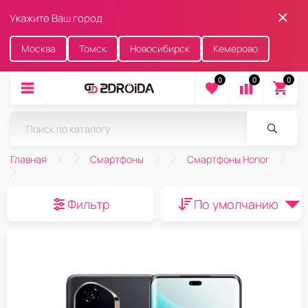
Укажите Ваш город
Москва
Томск
Новосибирск
Кемерово
0
0
0
Главная
Смартфоны
Смартфоны Honor
Фильтр
По умолчанию