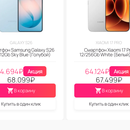
GALAXY S26
XIAOMI 17 PRO
тфон Samsung Galaxy S26
Смартфон Xiaomi 17 P
512Gb Sky Blue (Голубой)
12/256Gb White (Белый
4.694
₽
64.124
₽
Акция
Акция
68.099
₽
67.499
₽
В корзину
В корзину
Купить в один клик
Купить в один клик