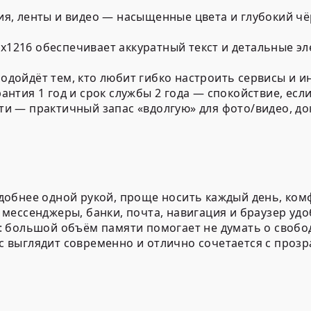
я, ленты и видео — насыщенные цвета и глубокий чё
x1216
обеспечивает аккуратный текст и детальные э
одойдёт тем, кто любит гибко настроить сервисы и и
рантия 1 год
и
срок службы 2 года
— спокойствие, если
ти
— практичный запас «вдолгую» для фото/видео, д
удобнее одной рукой, проще носить каждый день, ком
: мессенджеры, банки, почта, навигация и браузер уд
т: большой объём памяти помогает не думать о свобо
ус выглядит современно и отлично сочетается с проз