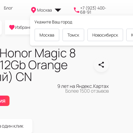
Блог
+7 (923) 400-
Москва
68-91
Укажите Ваш город
0
0
0
Избранное
Cравнение
Корзина
Москва
Томск
Новосибирск
Honor Magic 8
/512Gb Orange
й) CN
9 лет на Яндекс.Картах
Более 1500 отзывов
ия
в один клик