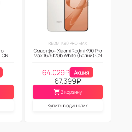
REDMI K90 PRO MAX
ro
Смартфон Xiaomi Redmi K90 Pro
) CN
Max 16/512Gb White (Белый) CN
64.029
₽
Акция
67.399
₽
В корзину
Купить в один клик