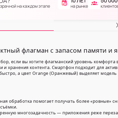
IDA?
10 ЛЕТ
50 000
на рынке
клиенто
озрачной на каждом этапе
актный флагман с запасом памяти и 
ыбор, если вы хотите флагманский уровень комфорта 
 и хранения контента. Смартфон подходит для активн
быстро, а цвет
Orange (Оранжевый)
выделяет модель 
ьная обработка помогает получать более «ровные» сн
 съёмки.
ренную многозадачность — приложения реже переза