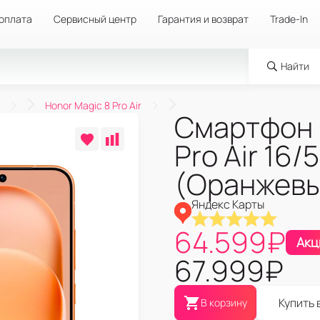
 оплата
Сервисный центр
Гарантия и возврат
Trade-In
Найти
Honor Magic 8 Pro Air
Смартфон 
Pro Air 16
(Оранжевы
Яндекс Карты
64.599
₽
Акц
67.999
₽
Купить 
В корзину