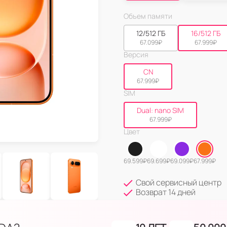
Объем памяти
12/512 ГБ
16/512 ГБ
67.099
₽
67.999
₽
Версия
CN
67.999
₽
SIM
Dual: nano SIM
67.999
₽
Цвет
69.599
₽
69.699
₽
69.099
₽
67.999
₽
Свой сервисный центр
Возврат 14 дней