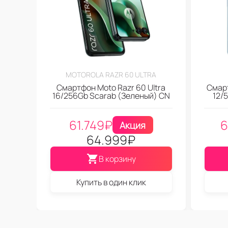
MOTOROLA RAZR 60 ULTRA
Смартфон Moto Razr 60 Ultra
Смар
16/256Gb Scarab (Зеленый) CN
12/
61.749
₽
6
Акция
64.999
₽
В корзину
Купить в один клик