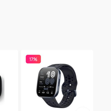
17%
Бесп