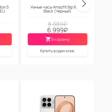
Box S
Умные часы Amazfit Bip 6 Soft
 EU
Black (Черный)
8.389
₽
6.999
₽
В корзину
Купить в один клик