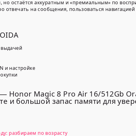
 но остаётся аккуратным и «премиальным» по воспр
ро отвечать на сообщения, пользоваться навигацией
ROIDA
 выдачей
N и настройке
покупки
 Honor Magic 8 Pro Air 16/512Gb O
е и большой запас памяти для уве
оду: разбираем по возрасту