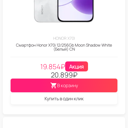
HONOR X70I
Смартфон Honor X70i 12/256Gb Moon Shadow White
(Белый) CN
19.854
₽
Акция
20.899
₽
В корзину
Купить в один клик