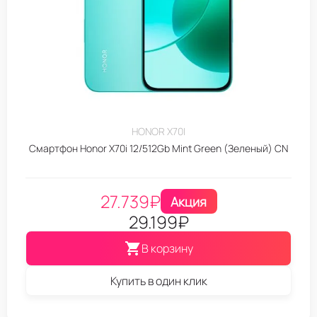
HONOR X70I
Смартфон Honor X70i 12/512Gb Mint Green (Зеленый) CN
27.739
₽
Акция
29.199
₽
В корзину
Купить в один клик