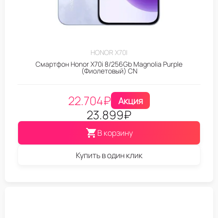
HONOR X70I
Смартфон Honor X70i 8/256Gb Magnolia Purple
(Фиолетовый) CN
22.704
₽
Акция
23.899
₽
В корзину
Купить в один клик