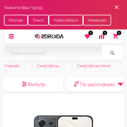
Укажите Ваш город
Москва
Томск
Новосибирск
Кемерово
0
0
0
Главная
Смартфоны
Смартфоны Honor
Фильтр
По умолчанию