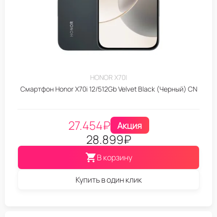
HONOR X70I
Смартфон Honor X70i 12/512Gb Velvet Black (Черный) CN
27.454
₽
Акция
28.899
₽
В корзину
Купить в один клик