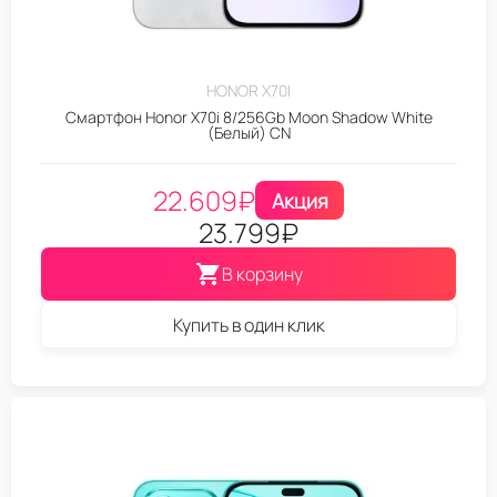
HONOR X70I
Смартфон Honor X70i 8/256Gb Moon Shadow White
(Белый) CN
22.609
₽
Акция
23.799
₽
В корзину
Купить в один клик