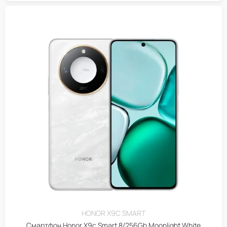
HONOR X9C SMART
Смартфон Honor X9c Smart 8/256Gb Moonlight White