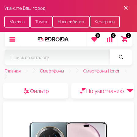
Укажите Ваш город
Москва
Томск
Новосибирск
Кемерово
0
0
0
Главная
Смартфоны
Смартфоны Honor
Фильтр
По умолчанию