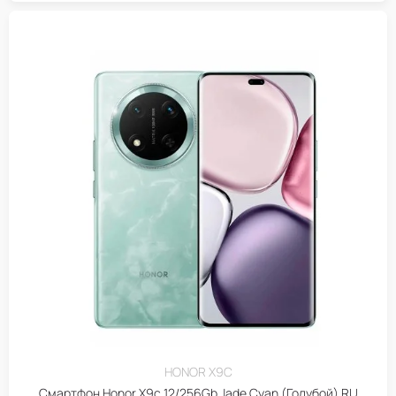
HONOR X9C
Смартфон Honor X9c 12/256Gb Jade Cyan (Голубой) RU