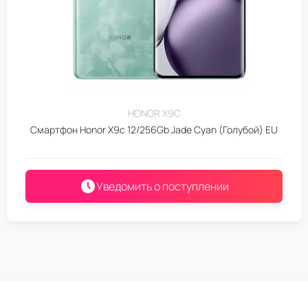
HONOR X9C
Смартфон Honor X9c 12/256Gb Jade Cyan (Голубой) EU
Уведомить о поступлении