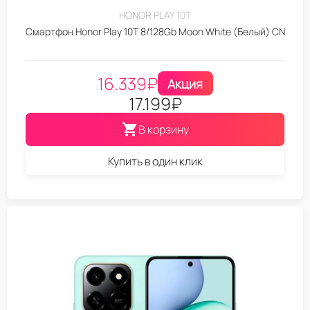
HONOR PLAY 10T
Смартфон Honor Play 10T 8/128Gb Moon White (Белый) CN
16.339
₽
Акция
17.199
₽
В корзину
Купить в один клик