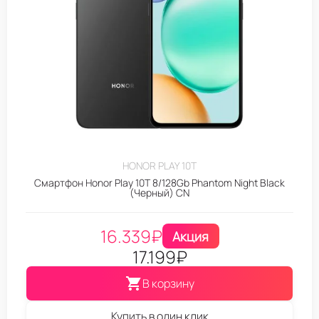
HONOR PLAY 10T
Смартфон Honor Play 10T 8/128Gb Phantom Night Black
(Черный) CN
16.339
₽
Акция
17.199
₽
В корзину
Купить в один клик