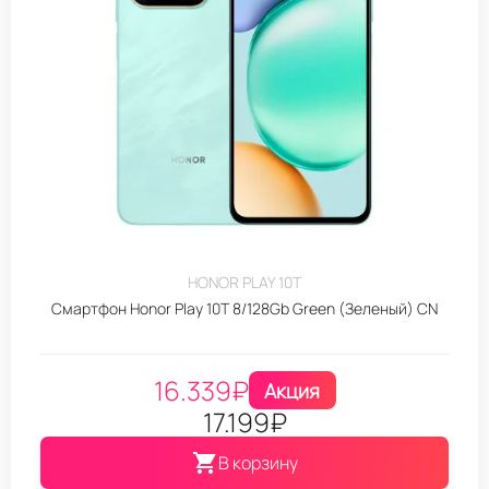
HONOR PLAY 10T
Смартфон Honor Play 10T 8/128Gb Green (Зеленый) CN
16.339
₽
Акция
17.199
₽
В корзину