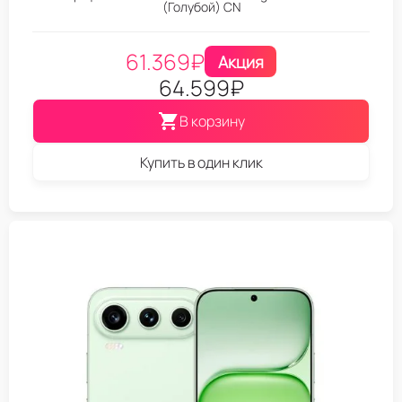
(Голубой) CN
61.369
₽
Акция
64.599
₽
В корзину
Купить в один клик