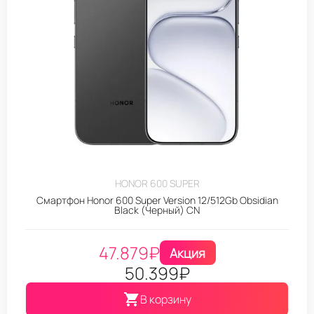
HONOR 600 SUPER
Смартфон Honor 600 Super Version 12/512Gb Obsidian
Black (Черный) CN
47.879
₽
Акция
50.399
₽
В корзину