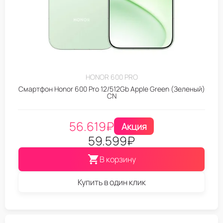
HONOR 600 PRO
Смартфон Honor 600 Pro 12/512Gb Apple Green (Зеленый)
CN
56.619
₽
Акция
59.599
₽
В корзину
Купить в один клик