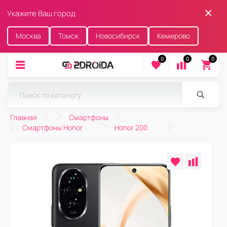
Укажите Ваш город
Москва
Томск
Новосибирск
Кемерово
0
0
0
Главная
Смартфоны
Смартфоны Honor
Honor 200