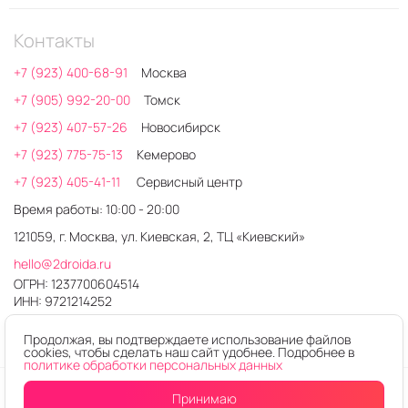
Контакты
+7 (923) 400-68-91
Москва
+7 (905) 992-20-00
Томск
+7 (923) 407-57-26
Новосибирск
+7 (923) 775-75-13
Кемерово
+7 (923) 405-41-11
Сервисный центр
Время работы: 10:00 - 20:00
121059, г. Москва, ул. Киевская, 2, ТЦ «Киевский»
hello@2droida.ru
ОГРН: 1237700604514
ИНН: 9721214252
Продолжая, вы подтверждаете использование файлов
cookies, чтобы сделать наш сайт удобнее. Подробнее в
политике обработки персональных данных
© 2026. Любое использование контента без письменного
Принимаю
Уведомить
о поступлении
разрешения запрещено