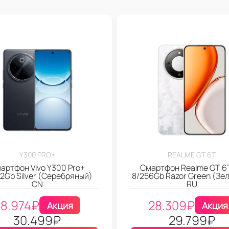
Y300 PRO+
REALME GT 6T
артфон Vivo Y300 Pro+
Смартфон Realme GT 6
12Gb Silver (Серебряный)
8/256Gb Razor Green (Зе
CN
RU
28.974
₽
28.309
₽
Акция
Акция
30.499
₽
29.799
₽