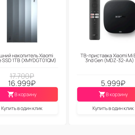
шний накопитель Xiaomi
ТВ-приставка Xiaomi Mi 
le SSD 1TB (XMYDGT01QM)
3nd Gen (МDZ-32-АА)
17.700
₽
16.999
₽
5.999
₽
В корзину
В корзину
Купить в один клик
Купить в один клик