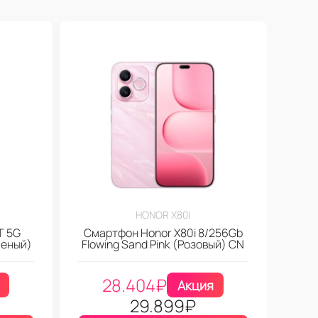
HONOR X80I
T 5G
Смартфон Honor X80i 8/256Gb
леный)
Flowing Sand Pink (Розовый) CN
28.404
₽
Акция
29.899
₽