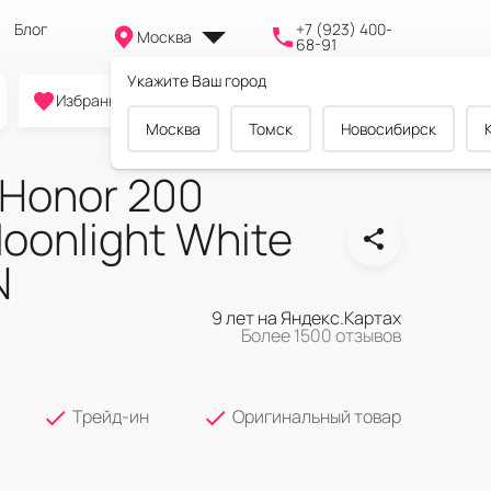
Блог
+7 (923) 400-
Москва
68-91
Укажите Ваш город
0
0
0
Избранное
Cравнение
Корзина
Москва
Томск
Новосибирск
Honor 200
oonlight White
N
9 лет на Яндекс.Картах
Более 1500 отзывов
Трейд-ин
Оригинальный товар