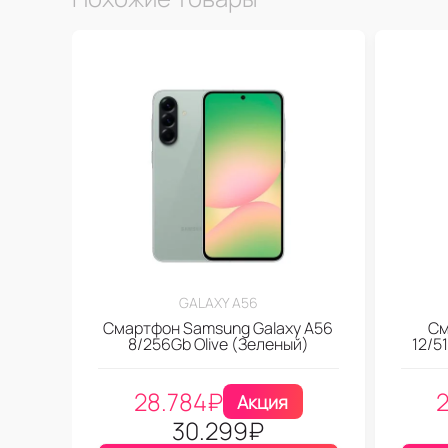
GALAXY A56
Смартфон Samsung Galaxy A56
См
8/256Gb Olive (Зеленый)
12/5
28.784
₽
Акция
30.299
₽