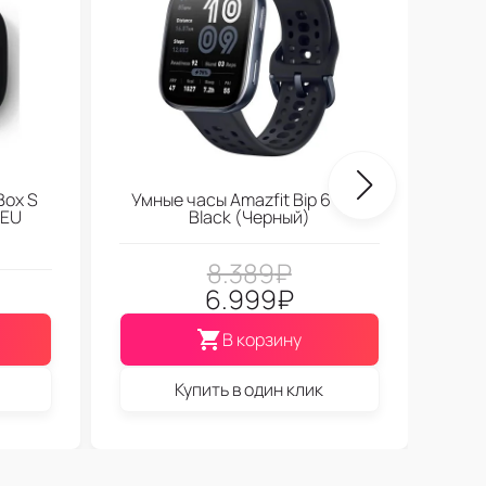
Box S
Умные часы Amazfit Bip 6 Soft
 EU
Black (Черный)
8.389
₽
6.999
₽
В корзину
Купить в один клик