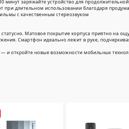
 30 минут заряжайте устройство для продолжительно
т при длительном использовании благодаря продум
фильмы с качественным стереозвуком
и статусно. Матовое покрытие корпуса приятно на ощу
жения. Смартфон идеально лежит в руке, подчеркива
с — и откройте новые возможности мобильных технол