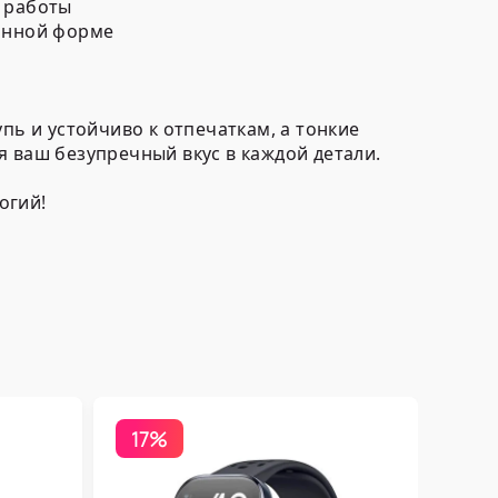
й работы
анной форме
пь и устойчиво к отпечаткам, а тонкие
я ваш безупречный вкус в каждой детали.
огий!
17%
Бесп