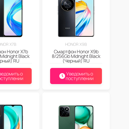
NOR X7B
HONOR X9B
он Honor X7b
Смартфон Honor X9b
Midnight Black
8/256Gb Midnight Black
рный) RU
(Черный) RU
ведомить о
Уведомить о
оступлении
поступлении