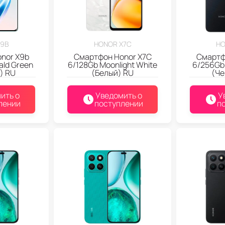
X9B
HONOR X7C
HO
nor X9b
Смартфон Honor X7C
Смартф
ald Green
6/128Gb Moonlight White
6/256Gb 
) RU
(Белый) RU
(Че
ить о
Уведомить о
У
лении
поступлении
п