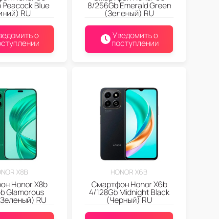
 Peacock Blue
8/256Gb Emerald Green
иний) RU
(Зеленый) RU
ведомить о
Уведомить о
оступлении
поступлении
NOR X8B
HONOR X6B
он Honor X8b
Смартфон Honor X6b
b Glamorous
4/128Gb Midnight Black
(Зеленый) RU
(Черный) RU