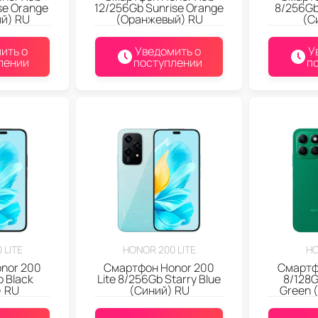
se Orange
12/256Gb Sunrise Orange
8/256Gb
й) RU
(Оранжевый) RU
(С
ить о
Уведомить о
У
лении
поступлении
п
 LITE
HONOR 200 LITE
HO
nor 200
Смартфон Honor 200
Смартф
b Black
Lite 8/256Gb Starry Blue
8/128G
) RU
(Синий) RU
Green 