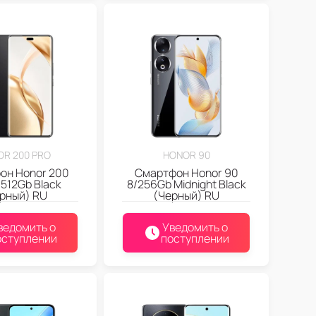
R 200 PRO
HONOR 90
он Honor 200
Смартфон Honor 90
/512Gb Black
8/256Gb Midnight Black
рный) RU
(Черный) RU
ведомить о
Уведомить о
оступлении
поступлении