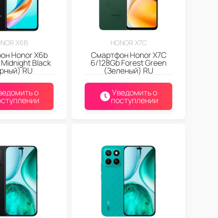
NOR X6B
HONOR X7C
он Honor X6b
Смартфон Honor X7C
Midnight Black
6/128Gb Forest Green
рный) RU
(Зеленый) RU
ведомить о
Уведомить о
оступлении
поступлении