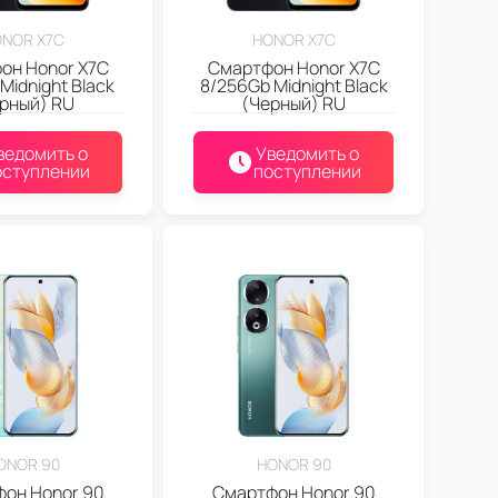
NOR X7C
HONOR X7C
он Honor X7C
Смартфон Honor X7C
Midnight Black
8/256Gb Midnight Black
рный) RU
(Черный) RU
ведомить о
Уведомить о
оступлении
поступлении
ONOR 90
HONOR 90
он Honor 90
Смартфон Honor 90