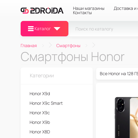
Наши магазины
Доставка и
Контакты
Каталог
Главная
Смартфоны
Смартфоны Honor
Все Honor на 128 Г
Категории
Honor X9d
Honor X9c Smart
Honor X9c
Honor X9b
Honor X8D