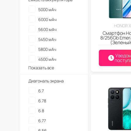
5000 мАч
6000 мАч
HONOR 
5600 мАч
Смартфон Ho
8/256Gb Emer
5450 мАч
(Зеленый
5800 мАч
Уведом
4500 мАч
поступ
Показать все
Диагональ экрана
6.7
6.78
6.8
6.77
6.56