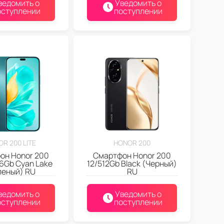
ведомить о
Уведомить о
оступлении
поступлении
R 200 LITE
HONOR 200
он Honor 200
Смартфон Honor 200
56Gb Cyan Lake
12/512Gb Black (Черный)
леный) RU
RU
ведомить о
Уведомить о
оступлении
поступлении