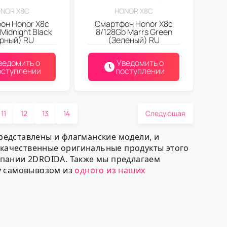
NOR X8C
HONOR X8C
он Honor X8c
Смартфон Honor X8c
Midnight Black
8/128Gb Marrs Green
рный) RU
(Зеленый) RU
ведомить о
Уведомить о
оступлении
поступлении
11
12
13
14
Следующая
редставлены и флагманские модели, и
ь качественные оригинальные продукты этого
мпании 2DROIDA. Также мы предлагаем
ку самовывозом из
одного из наших