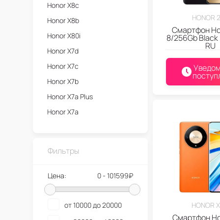
Honor X8c
HONOR 
Honor X8b
Смартфон Ho
Honor X80i
8/256Gb Black
RU
Honor X7d
Honor X7c
Уведом
поступ
Honor X7b
Honor X7a Plus
Honor X7a
Honor X70i AI Version
Honor X70i
Фильтры
Honor X70 Refresh
Honor X70
Цена:
0 - 101599₽
Honor X6c
Honor X6b
от 10000 до 20000
HONOR 
Смартфон Ho
Honor X60i