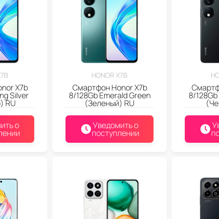
X7B
HONOR X7B
HO
nor X7b
Смартфон Honor X7b
Смартф
ng Silver
8/128Gb Emerald Green
8/128Gb 
) RU
(Зеленый) RU
(Че
ить о
Уведомить о
У
лении
поступлении
п