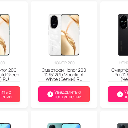
200
HONOR 200
HONO
nor 200
Смартфон Honor 200
Смартф
ald Green
12/512Gb Moonlight
Pro 12
) RU
White (Белый) RU
(Че
ить о
Уведомить о
У
лении
поступлении
п