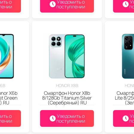
ить о
Уведомить о
У
лении
поступлении
п
X6B
HONOR X8B
HONO
nor X6b
Смартфон Honor X8b
Смартф
st Green
8/128Gb Titanium Silver
Lite 8/2
) RU
(Серебряный) RU
(Зе
ить о
Уведомить о
У
лении
поступлении
п