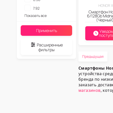
HONOR 
7.92
Смартфон Ho
Показать все
6/128Gb Midni
(Черный
Применить
Уведом
поступ
Расширенные
фильтры
Предыдущая
Смартфоны Ho
устройства сред
бренда по низк
заказать доста
магазинов
, кот
Предложе