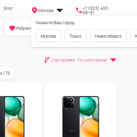
Блог
+7 (923) 400-
Москва
68-91
Укажите Ваш город
0
0
0
Избранное
Cравнение
Корзина
Москва
Томск
Новосибирск
Сортировка
:
По умолчанию
а 1 ТБ