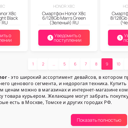
X8C
HONOR X8C
HO
nor X8c
Смартфон Honor X8c
Смартф
ght Black
6/128Gb Marrs Green
8/128Gb 
) RU
(Зеленый) RU
(Че
ить о
Уведомить о
У
лении
поступлении
п
1
2
...
5
6
7
8
9
10
nor
- это широкий ассортимент девайсов, в котором п
него ценового сегмента, и недорогая техника. Купит
им ценам можно в магазинах и интернет-магазине ко
вку товара курьером. Желающие могут забрать покуп
орые есть в Москве, Томске и других городах РФ.
ния от 2DROIDA
Показать полностью