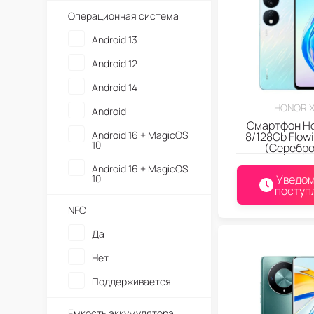
Honor 200 Pro
Операционная система
Honor 200 Lite
Android 13
Honor 200
Android 12
Honor 100 Pro
Android 14
Honor 100
HONOR 
Android
Смартфон Ho
Android 16 + MagicOS
8/128Gb Flowi
10
(Серебро
Android 16 + MagicOS
10
Уведом
поступ
NFC
Да
Нет
Поддерживается
Емкость аккумулятора