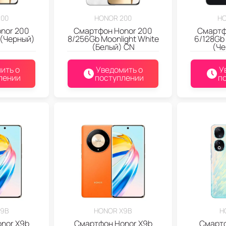
200
HONOR 200
HO
nor 200
Смартфон Honor 200
Смартф
 (Черный)
8/256Gb Moonlight White
6/128Gb 
(Белый) CN
(Че
ить о
Уведомить о
У
лении
поступлении
п
X9B
HONOR X9B
H
nor X9b
Смартфон Honor X9b
Смартф