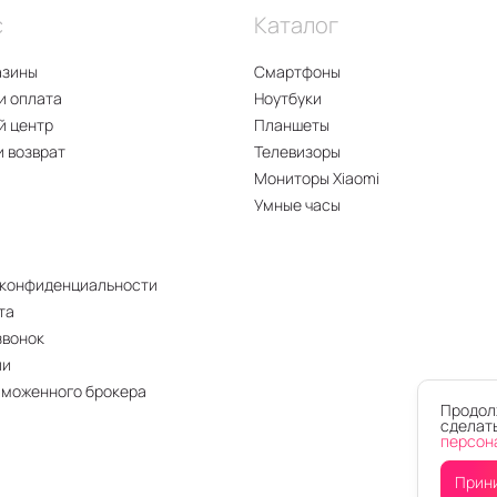
с
Каталог
азины
Смартфоны
и оплата
Ноутбуки
й центр
Планшеты
и возврат
Телевизоры
Мониторы Xiaomi
Умные часы
 конфиденциальности
та
звонок
ии
аможенного брокера
Продолж
сделать
персон
Прин