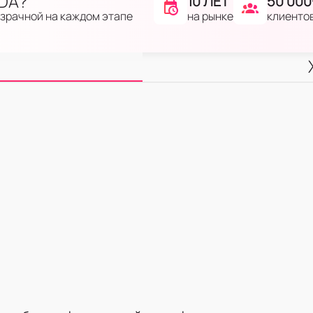
IDA?
10 ЛЕТ
50 000
на рынке
клиенто
озрачной на каждом этапе