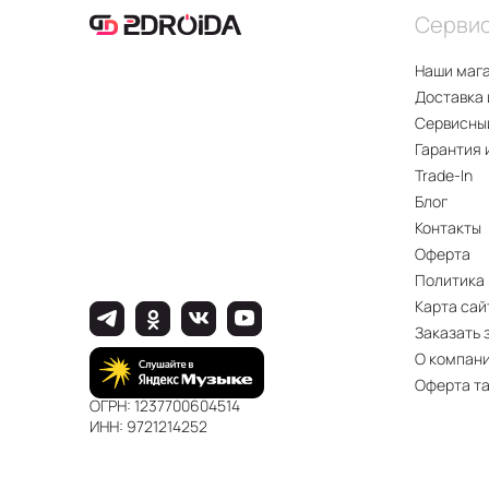
Серви
Наши маг
Доставка 
Сервисны
Гарантия 
Trade-In
Блог
Контакты
Оферта
Политика
Карта сай
Заказать 
О компан
Оферта т
ОГРН: 1237700604514
ИНН: 9721214252