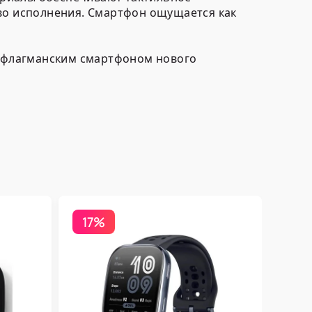
тво исполнения. Смартфон ощущается как
 с флагманским смартфоном нового
17%
Бесп