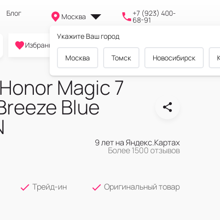
Блог
+7 (923) 400-
Москва
68-91
Укажите Ваш город
0
0
0
Избранное
Cравнение
Корзина
Москва
Томск
Новосибирск
Honor Magic 7
Breeze Blue
N
9 лет на Яндекс.Картах
Более 1500 отзывов
Трейд-ин
Оригинальный товар