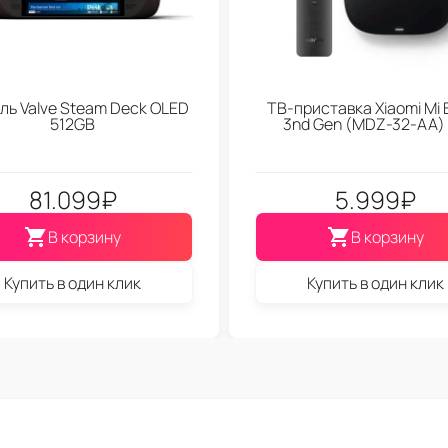
ль Valve Steam Deck OLED
ТВ-приставка Xiaomi Mi 
512GB
3nd Gen (МDZ-32-АА)
81.099
₽
5.999
₽
В корзину
В корзину
Купить в один клик
Купить в один клик