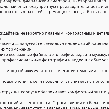
 приобрести флагманский смартфон, в котором вопло
емиальный опыт, безупречную производительность и 
льных пользователей, стремящихся всегда быть на ша
слаждайтесь невероятно плавным, контрастным и де
т
памяти — запускайте несколько приложений одновре
ших торможений
те все важные файлы, фотографии, видео и музыку, н
е профессиональные фотографии и видео в любых усл
— мощный аккумулятор в сочетании с умными техно
т подключения к сети позволяют значительно пополн
струкция корпуса обеспечивает комфортный хват и 
инноваций и элегантности. Строгие линии и сбаланс
й подчеркивает статус владельца. Премиальные мат