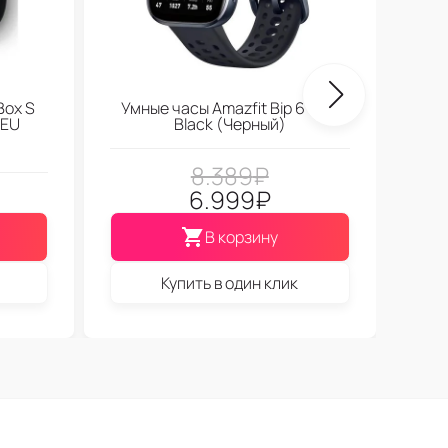
Box S
Умные часы Amazfit Bip 6 Soft
 EU
Black (Черный)
8.389
₽
6.999
₽
В корзину
Купить в один клик