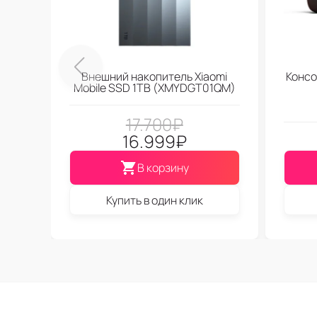
Внешний накопитель Xiaomi
Консо
Mobile SSD 1TB (XMYDGT01QM)
17.700
₽
16.999
₽
В корзину
Купить в один клик