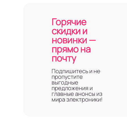
Горячие
скидки и
новинки —
прямо на
почту
Подпишитесь и не
пропустите
выгодные
предложения и
главные анонсы из
мира электроники!