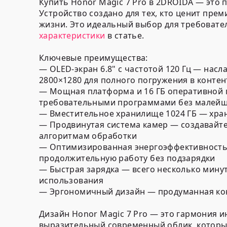
Купить Honor Magic 7 Pro в 2DROIDA — это
Устройство создано для тех, кто ценит пр
жизни. Это идеальный выбор для требовате
характеристики
в статье.
Ключевые преимущества:
— OLED-экран 6.8" с частотой 120 Гц — на
2800×1280 для полного погружения в контен
— Мощная платформа и 16 ГБ оперативной 
требовательными программами без малей
— Вместительное хранилище 1024 ГБ — храни
— Продвинутая система камер — создавайт
алгоритмам обработки
— Оптимизированная энергоэффективность 
продолжительную работу без подзарядки
— Быстрая зарядка — всего несколько мину
использования
— Эргономичный дизайн — продуманная кон
Дизайн Honor Magic 7 Pro — это гармония 
выразительный современный облик, которы