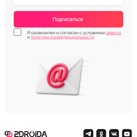
мАч;
В металлических, алюминиевых и пластиковых
корпусах следующих цветов: белого, чёрного,
Подписаться
серого, синего, оранжевого, зелёного,
золотого, серебристого и т.д.;
Я ознакомлен и согласен с условиями
оферты
и
политики конфиденциальности
Со степенью защиты от влаги и пыли от IP55
до IP68/IP69;
С диагональю экрана от 6.56 до 6.8 дюймов;
С поддержкой стандартов 2G/3G/4G LTE/5G и
2G/3G/4G LTE;
С мощными процессорами Qualcomm и
MediaTek.
Полный перечень характеристик, параметров, а
также описание и фото каждого девайса есть в
его товарной карточке на сайте компании. Если
вам требуется помощь в подборе модели,
которая будет полностью соответствовать вашим
требованиям и запланированному бюджету,
менеджер-консультант интернет-магазина
2DROIDA окажет её. У клиентов компании есть