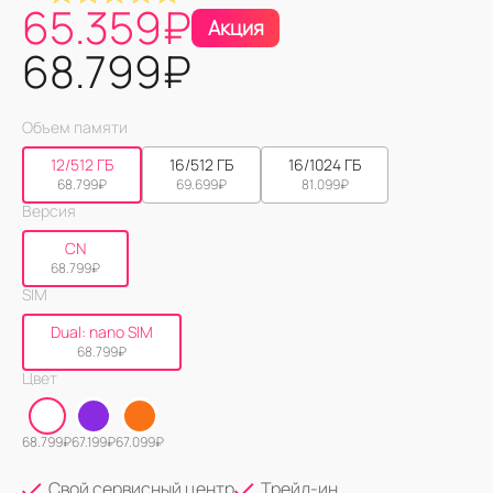
65.359
₽
Акция
68.799
₽
Объем памяти
12/512 ГБ
16/512 ГБ
16/1024 ГБ
68.799
₽
69.699
₽
81.099
₽
Версия
CN
68.799
₽
SIM
Dual: nano SIM
68.799
₽
Цвет
68.799
₽
67.199
₽
67.099
₽
Свой сервисный центр
Трейд-ин