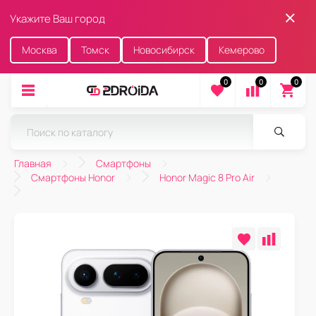
Укажите Ваш город
Москва
Томск
Новосибирск
Кемерово
0
0
0
Главная
Смартфоны
Смартфоны Honor
Honor Magic 8 Pro Air