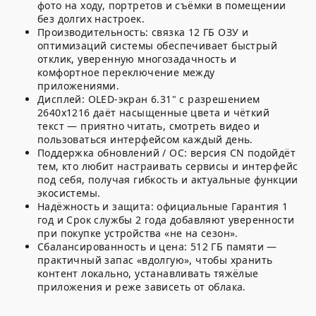
фото на ходу, портретов и съёмки в помещении
без долгих настроек.
Производительность: связка
12 ГБ ОЗУ
и
оптимизаций системы обеспечивает быстрый
отклик, уверенную многозадачность и
комфортное переключение между
приложениями.
Дисплей:
OLED
-экран
6.31"
с
разрешением
2640x1216
даёт насыщенные цвета и чёткий
текст — приятно читать, смотреть видео и
пользоваться интерфейсом каждый день.
Поддержка обновлений / ОС: версия
CN
подойдёт
тем, кто любит настраивать сервисы и интерфейс
под себя, получая гибкость и актуальные функции
экосистемы.
Надёжность и защита: официальные
Гарантия 1
год
и
Срок службы 2 года
добавляют уверенности
при покупке устройства «не на сезон».
Сбалансированность и цена:
512 ГБ памяти
—
практичный запас «вдолгую», чтобы хранить
контент локально, устанавливать тяжёлые
приложения и реже зависеть от облака.