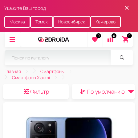
Укажите Ваш город
Москва
Томск
Новосибирск
Кемерово
0
0
0
Главная
Смартфоны
Смартфоны Xiaomi
Фильтр
По умолчанию