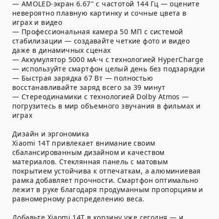
— AMOLED-экран 6.67" с частотой 144 Гц — оцените
невероятно плавную картинку и сочные цвета в
играх и видео
— Профессиональная камера 50 МП с системой
стабилизации — создавайте четкие фото и видео
даже в динамичных сценах
— Аккумулятор 5000 мА·ч с технологией HyperCharge
— используйте смартфон целый день без подзарядки
— Быстрая зарядка 67 Вт — полностью
восстанавливайте заряд всего за 39 минут
— Стереодинамики с технологией Dolby Atmos —
погрузитесь в мир объемного звучания в фильмах и
играх
Дизайн и эргономика
Xiaomi 14T привлекает внимание своим
сбалансированным дизайном и качеством
материалов. Стеклянная панель с матовым
покрытием устойчива к отпечаткам, а алюминиевая
рамка добавляет прочности. Смартфон оптимально
лежит в руке благодаря продуманным пропорциям и
равномерному распределению веса.
Добавьте Xiaomi 14T в корзину уже сегодня — и