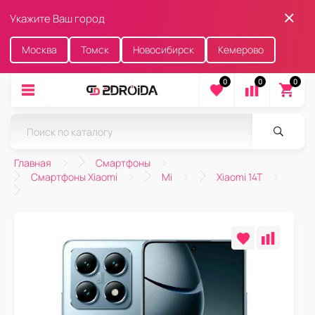
Укажите Ваш город
Москва
Томск
Новосибирск
Кемерово
0
0
0
Главная
Смартфоны
Смартфоны Xiaomi
Mi
Xiaomi 14T