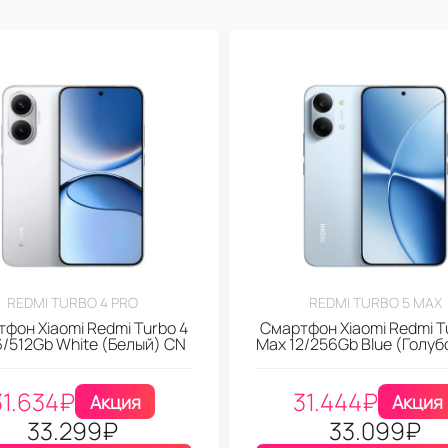
REDMI TURBO 4 PRO
REDMI TURBO 5 MAX
фон Xiaomi Redmi Turbo 4
Смартфон Xiaomi Redmi T
6/512Gb White (Белый) CN
Max 12/256Gb Blue (Голуб
31.634
₽
31.444
₽
Акция
Акция
33.299
₽
33.099
₽