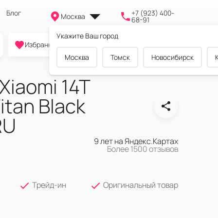
Блог
+7 (923) 400-
Москва
68-91
Укажите Ваш город
0
0
0
Избранное
Cравнение
Корзина
Москва
Томск
Новосибирск
Xiaomi 14T
itan Black
RU
9 лет на Яндекс.Картах
Более 1500 отзывов
Трейд-ин
Оригинальный товар