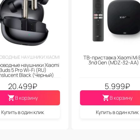
ОВОДНЫЕ НАУШНИКИ XIAOMI
ТВ-приставка Xiaomi Mi 
3nd Gen (МDZ-32-АА)
оводные наушники Xiaomi
Buds 5 Pro Wi-Fi (RU)
nslucent Black (Черный)
20.499
₽
5.999
₽
В корзину
В корзину
Купить в один клик
Купить в один клик