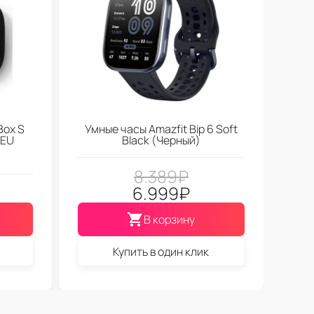
Box S
Умные часы Amazfit Bip 6 Soft
 EU
Black (Черный)
8.389
₽
6.999
₽
В корзину
Купить в один клик