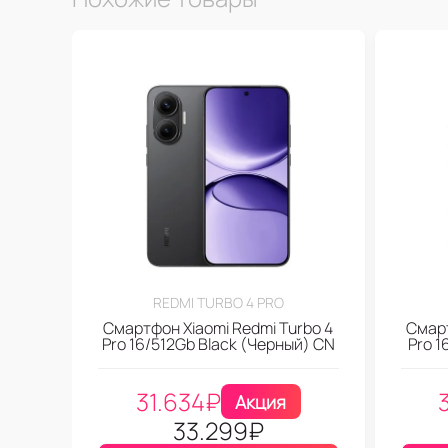
REDMI TURBO 4 PRO
Смартфон Xiaomi Redmi Turbo 4
Смарт
Pro 16/512Gb Black (Черный) CN
Pro 1
31.634
₽
Акция
33.299
₽