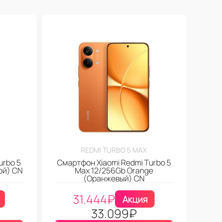
REDMI TURBO 5 MAX
urbo 5
Смартфон Xiaomi Redmi Turbo 5
ой) CN
Max 12/256Gb Orange
(Оранжевый) CN
31.444
₽
Акция
33.099
₽