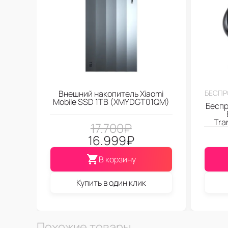
Внешний накопитель Xiaomi
БЕСПР
Mobile SSD 1TB (XMYDGT01QM)
Беспр
Tra
17.700
₽
16.999
₽
В корзину
Купить в один клик
Похожие товары