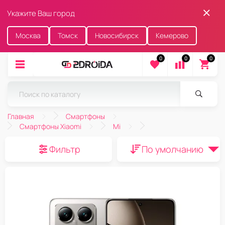
Укажите Ваш город
Москва
Томск
Новосибирск
Кемерово
0
0
0
Главная
Смартфоны
Смартфоны Xiaomi
Mi
Фильтр
По умолчанию