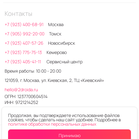
Контакты
+7 (923) 400-68-91
Москва
+7 (905) 992-20-00
Томск
+7 (923) 407-57-26
Новосибирск
+7 (923) 775-75-13
Кемерово
+7 (923) 405-41-11
Сервисный центр
Время работы: 10:00 - 20:00
121059, г. Москва, ул. Киевская, 2, ТЦ «Киевский»
hello@2droida.ru
ОГРН: 1237700604514
ИНН: 9721214252
Продолжая, вы подтверждаете использование файлов
cookies, чтобы сделать наш сайт удобнее. Подробнее в
политике обработки персональных данных
© 2026. Любое использование контента без письменного
Принимаю
разрешения запрещено