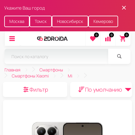
Укажите Ваш город
Москва
Томск
Новосибирск
Кемерово
0
0
0
Главная
Смартфоны
Смартфоны Xiaomi
Mi
Фильтр
По умолчанию