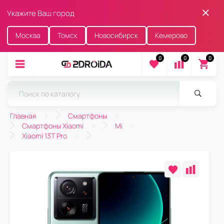
Укажите Ваш город
Москва
Томск
Новосибирск
Кемерово
0
0
0
Главная
Смартфоны
Смартфоны Xiaomi
Mi
Xiaomi 13T Pro