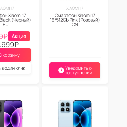
IAOMI 17
XIAOMI 17
он Xiaomi 17
Смартфон Xiaomi 17
 Black (Черный)
16/512Gb Pink (Розовый)
EU
CN
9
₽
Акция
.999
₽
В корзину
 в один клик
Уведомить о
поступлении