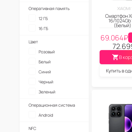
Оперативная память
XIAOMI 
Смартфон Xi
12 ГБ
16/1024Gb
(Белый)
16 ГБ
69.064
₽
Цвет
72.69
Розовый
В кор
Белый
Купить в од
Синий
Черный
Зеленый
Операционная система
Android
NFC