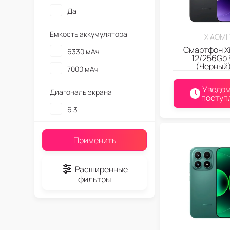
Да
Емкость аккумулятора
XIAOMI 
Смартфон Xi
6330 мАч
12/256Gb 
(Черный
7000 мАч
Уведом
Диагональ экрана
поступ
6.3
Применить
Расширенные
фильтры