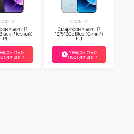
IAOMI 17
XIAOMI 17
он Xiaomi 17
Смартфон Xiaomi 17
 Black (Черный)
12/512Gb Blue (Синий)
RU
EU
ведомить о
Уведомить о
оступлении
поступлении