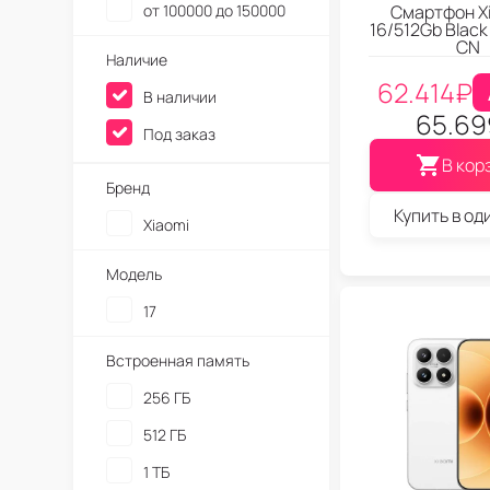
от 100000 до 150000
Смартфон Xi
16/512Gb Black
CN
Наличие
62.414
₽
В наличии
65.69
Под заказ
В кор
Бренд
Купить в од
Xiaomi
Модель
17
Встроенная память
256 ГБ
512 ГБ
1 ТБ