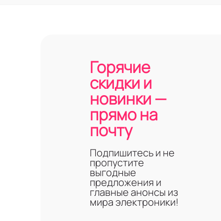
Горячие
скидки и
новинки —
прямо на
почту
Подпишитесь и не
пропустите
выгодные
предложения и
главные анонсы из
мира электроники!