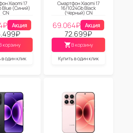
он Xiaomi 17
Смартфон Xiaomi 17
b Blue (Синий)
16/1024Gb Black
CN
(Черный) CN
4
₽
69.064
₽
Акция
Акция
.499
₽
72.699
₽
В корзину
В корзину
 в один клик
Купить в один клик