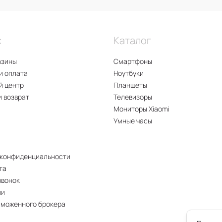
с
Каталог
азины
Смартфоны
и оплата
Ноутбуки
й центр
Планшеты
и возврат
Телевизоры
Мониторы Xiaomi
Умные часы
 конфиденциальности
та
звонок
ии
аможенного брокера