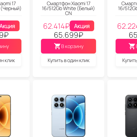
aomi 17
Смартфон Xiaomi 17
Смартф
 (Черный)
16/512Gb White (Белый)
16/512G
CN
62.414
₽
62.22
Акция
Акция
9
₽
65.699
₽
65
зину
В корзину
ин клик
Купить в один клик
Купить