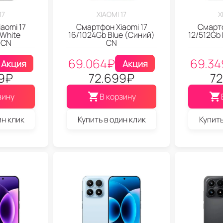
17
XIAOMI 17
X
aomi 17
Смартфон Xiaomi 17
Смартф
 White
16/1024Gb Blue (Синий)
12/512Gb
 CN
CN
69.064
₽
69.34
Акция
Акция
9
₽
72.699
₽
72
зину
В корзину
ин клик
Купить в один клик
Купить