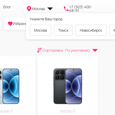
Блог
+7 (923) 400-
Москва
68-91
Укажите Ваш город
0
0
0
Избранное
Cравнение
Корзина
Москва
Томск
Новосибирск
Сортировка
:
По умолчанию
IAOMI 17
XIAOMI 17