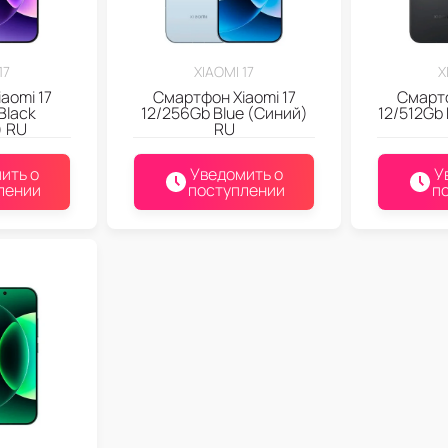
17
XIAOMI 17
X
aomi 17
Смартфон Xiaomi 17
Смартф
Black
12/256Gb Blue (Синий)
12/512Gb
) RU
RU
ить о
Уведомить о
У
лении
поступлении
п