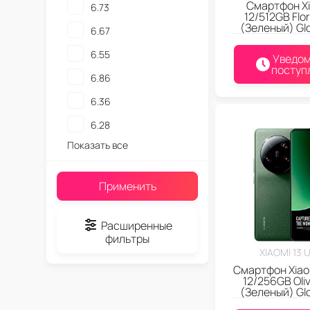
Смартфон Xi
6.73
12/512GB Flo
(Зеленый) Gl
6.67
6.55
Уведом
поступ
6.86
6.36
6.28
Показать все
Применить
Расширенные
фильтры
XIAOMI 13 
Смартфон Xiaom
12/256GB Oli
(Зеленый) Gl