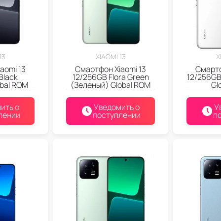
13
XIAOMI 13
X
aomi 13
Смартфон Xiaomi 13
Смартф
Black
12/256GB Flora Green
12/256GB
obal ROM
(Зеленый) Global ROM
Gl
ить о
Уведомить о
У
лении
поступлении
п