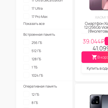
17 Ultra Leica Edition
17 Ultra
17 Pro Max
XIAOMI 
Смартфон Xi
Показать все
12/256Gb Viol
(Фиолетов
Встроенная память
39.044
₽
256 ГБ
41.09
512 ГБ
В кор
128 ГБ
1 ТБ
Купить в од
1024 ГБ
Оперативная память
12 ГБ
8 ГБ