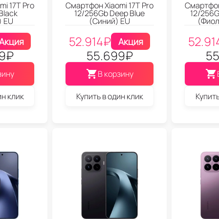
i 17T Pro
Смартфон Xiaomi 17T Pro
Смартфон
Black
12/256Gb Deep Blue
12/256G
) EU
(Синий) EU
(Фиол
52.914
₽
52.91
Акция
Акция
9
₽
55.699
₽
55
зину
В корзину
ин клик
Купить в один клик
Купить