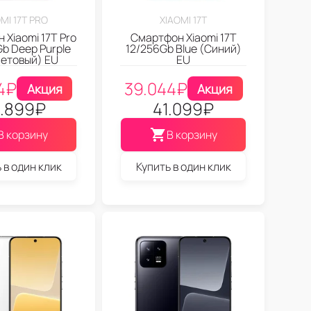
MI 17T PRO
XIAOMI 17T
 Xiaomi 17T Pro
Смартфон Xiaomi 17T
Gb Deep Purple
12/256Gb Blue (Синий)
етовый) EU
EU
4
₽
39.044
₽
Акция
Акция
.899
₽
41.099
₽
В корзину
В корзину
 в один клик
Купить в один клик