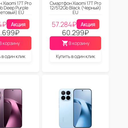
 Xiaomi 17T Pro
Смартфон Xiaomi 17T Pro
b Deep Purple
12/512Gb Black (Черный)
етовый) EU
EU
4
₽
57.284
₽
Акция
Акция
.699
₽
60.299
₽
В корзину
В корзину
 в один клик
Купить в один клик