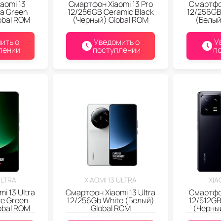
aomi 13
Смартфон Xiaomi 13 Pro
Смартфон
ra Green
12/256GB Ceramic Black
12/256GB
obal ROM
(Черный) Global ROM
(Белый
ить о
Уведомить о
У
лении
поступлении
п
ULTRA
XIAOMI 13 ULTRA
XIA
i 13 Ultra
Смартфон Xiaomi 13 Ultra
Смартфон
ve Green
12/256Gb White (Белый)
12/512GB
obal ROM
Global ROM
(Черный