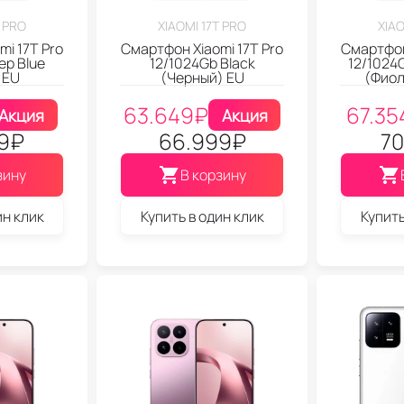
T PRO
XIAOMI 17T PRO
XIAO
i 17T Pro
Смартфон Xiaomi 17T Pro
Смартфон
ep Blue
12/1024Gb Black
12/1024
 EU
(Черный) EU
(Фиол
63.649
₽
67.35
Акция
Акция
9
₽
66.999
₽
70
зину
В корзину
ин клик
Купить в один клик
Купить