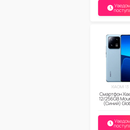
Уведом
поступ
XIAOMI 13
Смартфон Xiao
12/256GB Moun
(Синий) Glo
Уведом
поступ