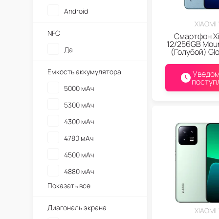
Android
XIAOMI 
NFC
Смартфон Xi
12/256GB Moun
Да
(Голубой) Gl
Емкость аккумулятора
Уведом
поступ
5000 мАч
5300 мАч
4300 мАч
4780 мАч
4500 мАч
4880 мАч
Показать все
Диагональ экрана
XIAOMI 