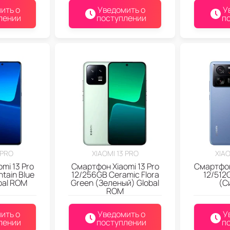
ить о
Уведомить о
У
лении
поступлении
п
 PRO
XIAOMI 13 PRO
XIAO
mi 13 Pro
Смартфон Xiaomi 13 Pro
Смартфон
tain Blue
12/256GB Ceramic Flora
12/512G
bal ROM
Green (Зеленый) Global
(С
ROM
ить о
Уведомить о
У
лении
поступлении
п