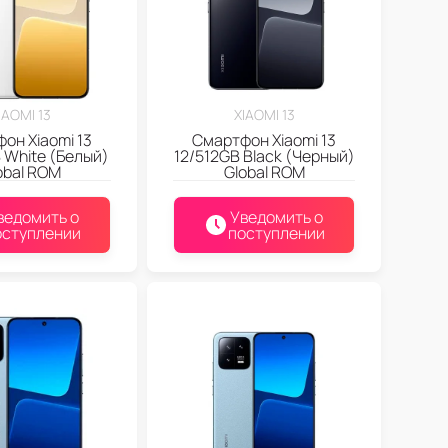
IAOMI 13
XIAOMI 13
он Xiaomi 13
Смартфон Xiaomi 13
 White (Белый)
12/512GB Black (Черный)
obal ROM
Global ROM
ведомить о
Уведомить о
оступлении
поступлении