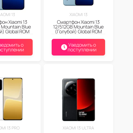
IAOMI 13
XIAOMI 13
он Xiaomi 13
Смартфон Xiaomi 13
Mountain Blue
12/512GB Mountain Blue
й) Global ROM
(Голубой) Global ROM
ведомить о
Уведомить о
оступлении
поступлении
OMI 13 PRO
XIAOMI 13 ULTRA