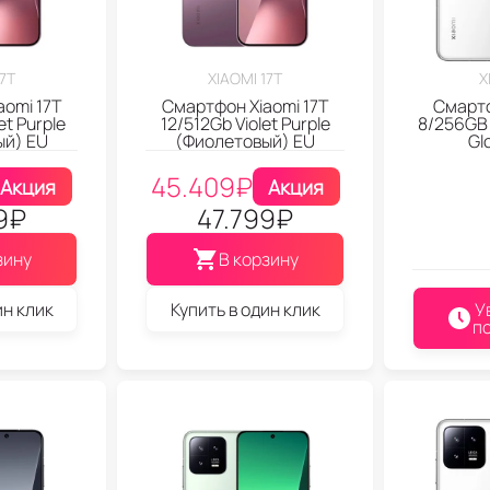
17T
XIAOMI 17T
X
aomi 17T
Смартфон Xiaomi 17T
Смартф
et Purple
12/512Gb Violet Purple
8/256GB 
ый) EU
(Фиолетовый) EU
Gl
45.409
₽
Акция
Акция
9
₽
47.799
₽
зину
В корзину
ин клик
Купить в один клик
У
п