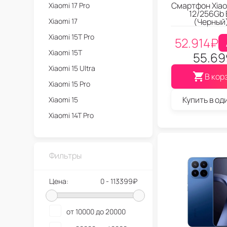
Смартфон Xiaom
Xiaomi 17 Pro
12/256Gb 
Xiaomi 17
(Черный
Xiaomi 15T Pro
52.914
₽
Xiaomi 15T
55.69
Xiaomi 15 Ultra
В кор
Xiaomi 15 Pro
Купить в од
Xiaomi 15
Xiaomi 14T Pro
Xiaomi 14T
Xiaomi 14 Ultra
Фильтры
Xiaomi 14 Pro
Xiaomi 14
Цена:
0 - 113399₽
Xiaomi 13T Pro
Xiaomi 13T
от 10000 до 20000
Xiaomi 13 Ultra