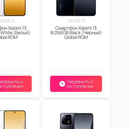
IAOMI 13
XIAOMI 13
он Xiaomi 13
Смартфон Xiaomi 13
White (Белый)
8/256GB Black (Черный)
obal ROM
Global ROM
ведомить о
Уведомить о
оступлении
поступлении