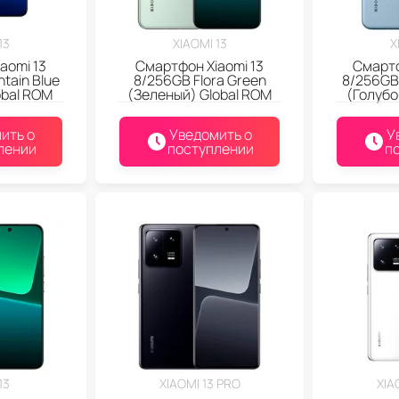
13
XIAOMI 13
X
aomi 13
Смартфон Xiaomi 13
Смартф
tain Blue
8/256GB Flora Green
8/256GB 
obal ROM
(Зеленый) Global ROM
(Голубо
ить о
Уведомить о
У
лении
поступлении
п
13
XIAOMI 13 PRO
XIA