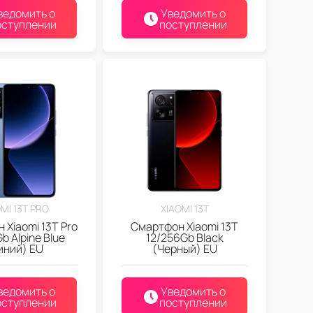
ведомить о
Уведомить о
оступлении
поступлении
MI 13T PRO
XIAOMI 13T
 Xiaomi 13T Pro
Смартфон Xiaomi 13T
b Alpine Blue
12/256Gb Black
иний) EU
(Черный) EU
ведомить о
Уведомить о
оступлении
поступлении