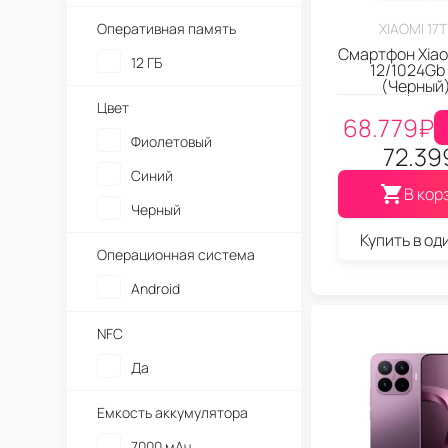
Оперативная память
XIAOMI 17
Смартфон Xiaom
12 ГБ
12/1024Gb 
(Черный
Цвет
68.779
₽
Фиолетовый
72.39
Синий
В кор
Черный
Купить в од
Операционная система
Android
NFC
Да
Емкость аккумулятора
7000 мАч