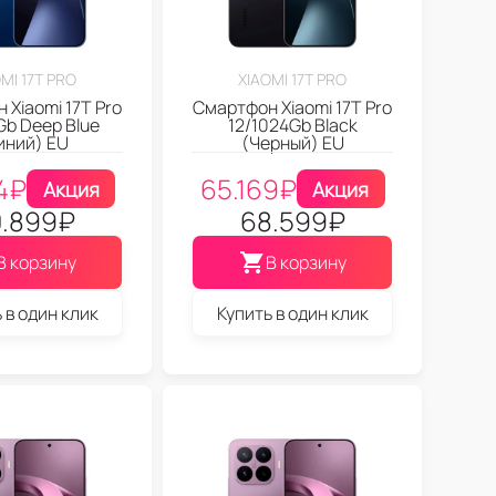
MI 17T PRO
XIAOMI 17T PRO
 Xiaomi 17T Pro
Смартфон Xiaomi 17T Pro
Gb Deep Blue
12/1024Gb Black
иний) EU
(Черный) EU
4
₽
65.169
₽
Акция
Акция
.899
₽
68.599
₽
В корзину
В корзину
 в один клик
Купить в один клик