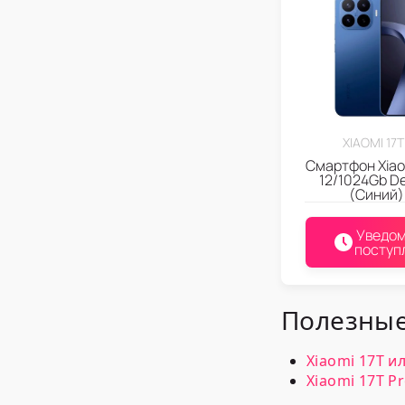
XIAOMI 17
Смартфон Xiaom
12/1024Gb De
(Синий)
Уведом
поступ
Полезные
Xiaomi 17T и
Xiaomi 17T P