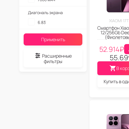
Диагональ экрана
XIAOMI 17
6.83
Смартфон Xiaom
12/256Gb Dee
(Фиолетов
Применить
52.914
₽
Расширенные
55.69
фильтры
В кор
Купить в од