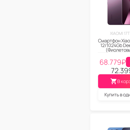
XIAOMI 17
Смартфон Xiaom
12/1024Gb Dee
(Фиолетов
68.779
₽
72.39
В кор
Купить в од