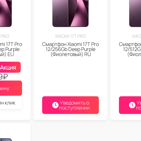
T PRO
XIAOMI 17T PRO
XIAO
i 17T Pro
Смартфон Xiaomi 17T Pro
Смартфон
p Purple
12/256Gb Deep Purple
12/512G
ый) EU
(Фиолетовый) RU
(Фиол
Акция
9
₽
зину
ин клик
Уведомить о
У
поступлении
п