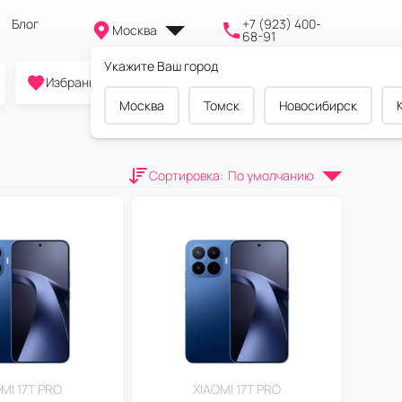
Блог
+7 (923) 400-
Москва
68-91
Укажите Ваш город
0
0
0
Избранное
Cравнение
Корзина
Москва
Томск
Новосибирск
Сортировка
:
По умолчанию
MI 17T PRO
XIAOMI 17T PRO