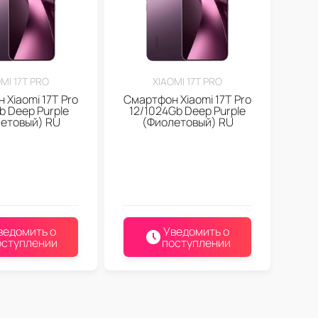
MI 17T PRO
XIAOMI 17T PRO
 Xiaomi 17T Pro
Смартфон Xiaomi 17T Pro
b Deep Purple
12/1024Gb Deep Purple
етовый) RU
(Фиолетовый) RU
ведомить о
Уведомить о
оступлении
поступлении