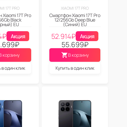
MI 17T PRO
XIAOMI 17T PRO
 Xiaomi 17T Pro
Смартфон Xiaomi 17T Pro
56Gb Black
12/256Gb Deep Blue
рный) EU
(Синий) EU
4
₽
52.914
₽
Акция
Акция
.699
₽
55.699
₽
В корзину
В корзину
 в один клик
Купить в один клик