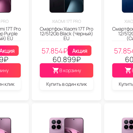
T PRO
XIAOMI 17T PRO
XIAO
i 17T Pro
Смартфон Xiaomi 17T Pro
Смартфон
p Purple
12/512Gb Black (Черный)
12/512
ый) EU
EU
(С
57.854
₽
57.85
Акция
Акция
9
₽
60.899
₽
60
зину
В корзину
ин клик
Купить в один клик
Купить