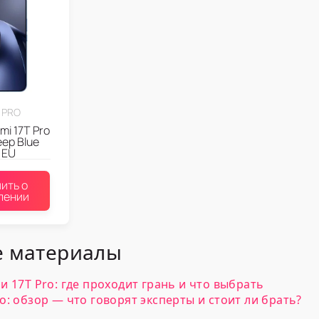
T PRO
i 17T Pro
ep Blue
 EU
ить о
лении
 материалы
ли 17T Pro: где проходит грань и что выбрать
ro: обзор — что говорят эксперты и стоит ли брать?