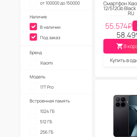
от 100000 до 150000
Смартфон Xiaom
12/512Gb Black
RU
Наличие
55.574
₽
В наличии
58.49
Под заказ
В кор
Бренд
Купить в од
Xiaomi
Модель
17T Pro
Встроенная память
1024 ГБ
512 ГБ
256 ГБ