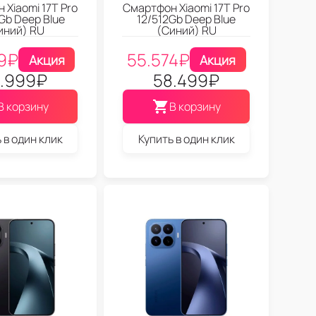
 Xiaomi 17T Pro
Смартфон Xiaomi 17T Pro
Gb Deep Blue
12/512Gb Deep Blue
иний) RU
(Синий) RU
9
₽
55.574
₽
Акция
Акция
.999
₽
58.499
₽
В корзину
В корзину
 в один клик
Купить в один клик