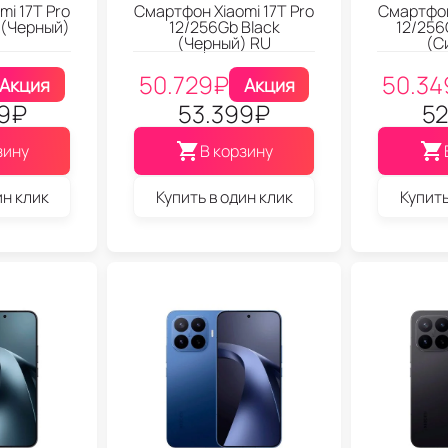
i 17T Pro
Смартфон Xiaomi 17T Pro
Смартфон
 (Черный)
12/256Gb Black
12/256
(Черный) RU
(С
50.729
₽
50.34
Акция
Акция
9
₽
53.399
₽
52
зину
В корзину
ин клик
Купить в один клик
Купить