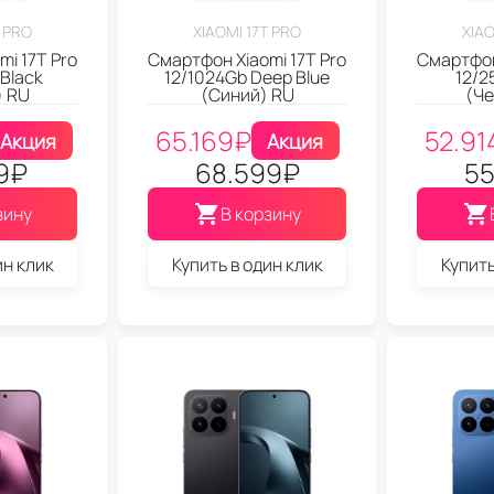
T PRO
XIAOMI 17T PRO
XIAO
i 17T Pro
Смартфон Xiaomi 17T Pro
Смартфон
Black
12/1024Gb Deep Blue
12/2
) RU
(Синий) RU
(Че
65.169
₽
52.91
Акция
Акция
9
₽
68.599
₽
55
зину
В корзину
ин клик
Купить в один клик
Купить