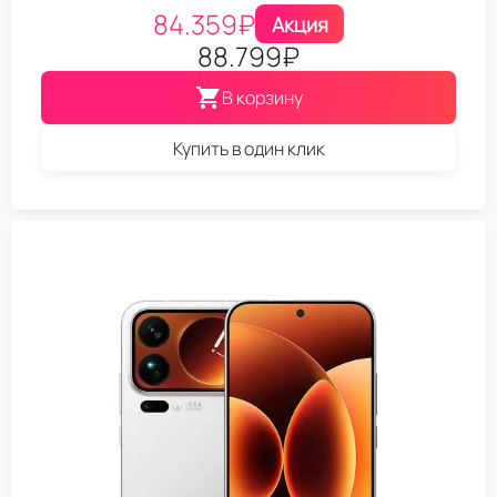
84.359
₽
Акция
88.799
₽
В корзину
Купить в один клик