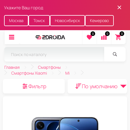
Укажите Ваш город
Москва
Томск
Новосибирск
Кемерово
0
0
0
Главная
Смартфоны
Смартфоны Xiaomi
Mi
Фильтр
По умолчанию