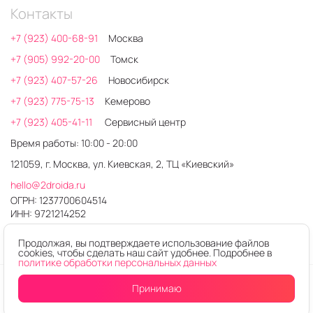
Контакты
+7 (923) 400-68-91
Москва
+7 (905) 992-20-00
Томск
+7 (923) 407-57-26
Новосибирск
+7 (923) 775-75-13
Кемерово
+7 (923) 405-41-11
Сервисный центр
Время работы: 10:00 - 20:00
121059, г. Москва, ул. Киевская, 2, ТЦ «Киевский»
hello@2droida.ru
ОГРН: 1237700604514
ИНН: 9721214252
Продолжая, вы подтверждаете использование файлов
cookies, чтобы сделать наш сайт удобнее. Подробнее в
политике обработки персональных данных
© 2026. Любое использование контента без письменного
Принимаю
разрешения запрещено
Интернет-магазин электроники 2DROIDA