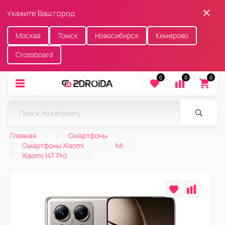
Укажите Ваш город
Москва
Томск
Новосибирск
Кемерово
Crossboard
0
0
0
Главная
Смартфоны
Смартфоны Xiaomi
Mi
Xiaomi 14T Pro