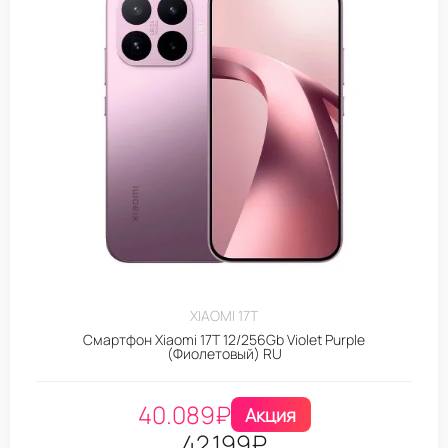
XIAOMI 17T
Смартфон Xiaomi 17T 12/256Gb Violet Purple
(Фиолетовый) RU
40.089
₽
Акция
42.199
₽