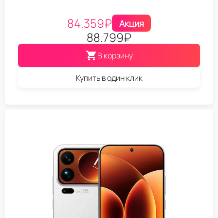
84.359
₽
Акция
88.799
₽
В корзину
Купить в один клик