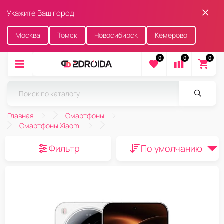
Укажите Ваш город
Москва
Томск
Новосибирск
Кемерово
0
0
0
Главная
Смартфоны
Смартфоны Xiaomi
Фильтр
По умолчанию