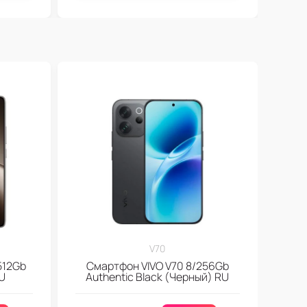
V70
512Gb
Смартфон VIVO V70 8/256Gb
EU
Authentic Black (Черный) RU