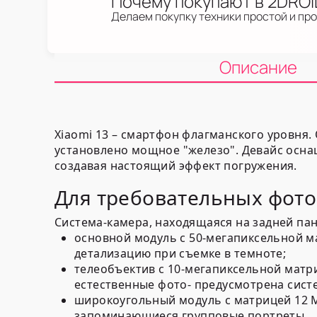
Почему покупают в 2DRO
Делаем покупку техники простой и пр
Описание
Xiaomi 13 – смартфон флагманского уровня.
установлено мощное "железо". Девайс оснащ
создавая настоящий эффект погружения.
Для требовательных фот
Система-камера, находящаяся на задней пане
основной модуль с 50-мегапиксельной ма
детализацию при съемке в темноте;
телеобъектив с 10-мегапиксельной матр
естественные фото- предусмотрена сист
широкоугольный модуль с матрицей 12 М
запоминающиеся групповые портреты.