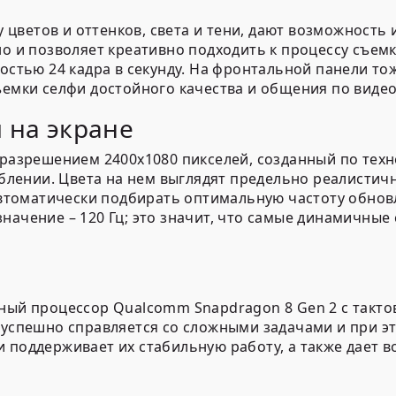
цветов и оттенков, света и тени, дают возможность
но и позволяет креативно подходить к процессу съем
остью 24 кадра в секунду. На фронтальной панели то
ъемки селфи достойного качества и общения по видео
 на экране
 разрешением 2400х1080 пикселей, созданный по тех
ении. Цвета на нем выглядят предельно реалистичн
 автоматически подбирать оптимальную частоту обнов
начение – 120 Гц; это значит, что самые динамичные
ный процессор Qualcomm Snapdragon 8 Gen 2 с тактов
, успешно справляется со сложными задачами и при э
и поддерживает их стабильную работу, а также дает