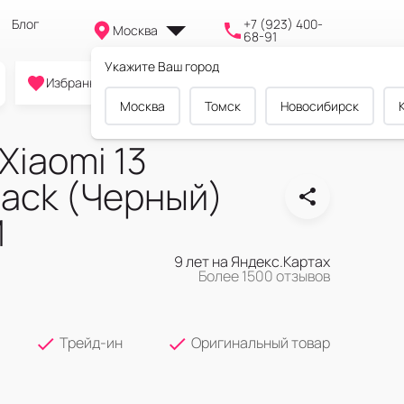
Блог
+7 (923) 400-
Москва
68-91
Укажите Ваш город
0
0
0
Избранное
Cравнение
Корзина
Москва
Томск
Новосибирск
iaomi 13
lack (Черный)
M
9 лет на Яндекс.Картах
Более 1500 отзывов
Трейд-ин
Оригинальный товар