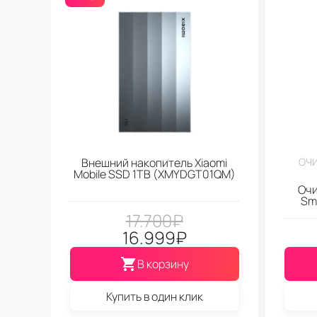
Внешний накопитель Xiaomi
ОЧИ
Mobile SSD 1TB (XMYDGT01QM)
Очи
Sma
17.700
₽
16.999
₽
В корзину
Купить в один клик