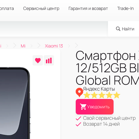
 оплата
Сервисный центр
Гарантия и возврат
Trade-In
Найти
i
Mi
Xiaomi 13
Смартфон X
12/512GB B
Global RO
Яндекс Карты
Уведомить
Свой сервисный центр
Возврат 14 дней