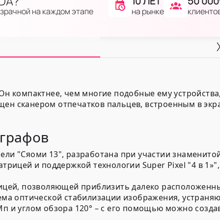
IDA?
10 ЛЕТ
50 000
на рынке
клиенто
озрачной на каждом этапе
 Он компактнее, чем многие подобные ему устройств
ен сканером отпечатков пальцев, встроенным в экра
ографов
ли "Сяоми 13", разработана при участии знаменитой 
трицей и поддержкой технологии Super Pixel "4 в 1»
ицей, позволяющей приблизить далеко расположенны
ема оптической стабилизации изображения, устраняю
п и углом обзора 120° – с его помощью можно созд