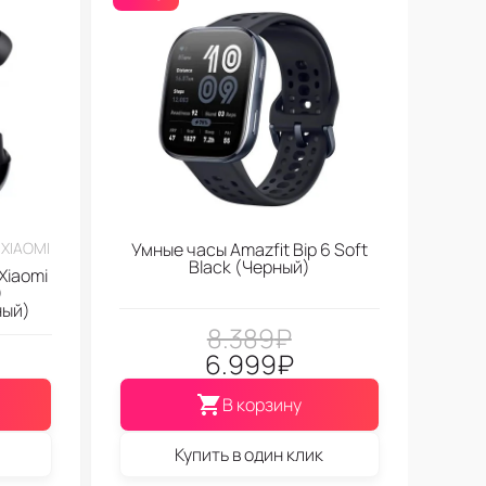
XIAOMI
Умные часы Amazfit Bip 6 Soft
Black (Черный)
Xiaomi
)
ный)
8.389
₽
6.999
₽
В корзину
Купить в один клик