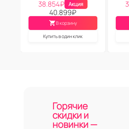
38.854
₽
3
Акция
40.899
₽
В корзину
Купить в один клик
Горячие
скидки и
новинки —