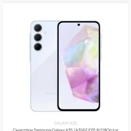
GALAXY A35
Смартфон Samsung Galaxy A35 (A356E/DS) 8/128Gb Ice