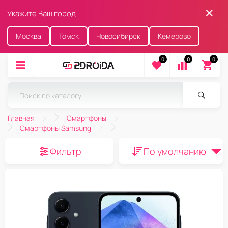
Укажите Ваш город
Москва
Томск
Новосибирск
Кемерово
0
0
0
Главная
Смартфоны
Смартфоны Samsung
Фильтр
По умолчанию