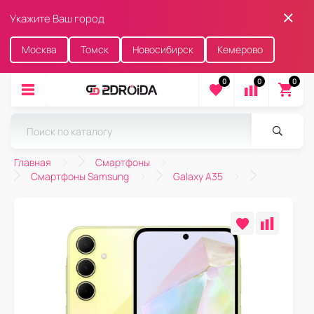
Укажите Ваш город
Москва
Томск
Новосибирск
Кемерово
0
0
0
Главная
Смартфоны
Смартфоны Samsung
Galaxy A35