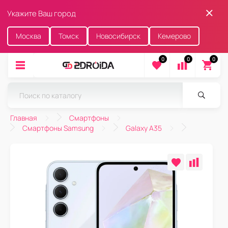
Укажите Ваш город
Москва
Томск
Новосибирск
Кемерово
0
0
0
Главная
Смартфоны
Смартфоны Samsung
Galaxy A35