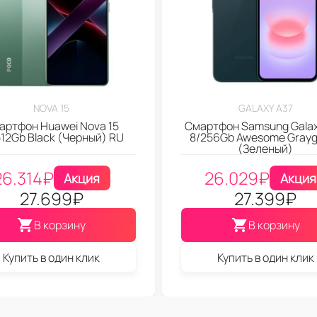
NOVA 15
GALAXY A37
артфон Huawei Nova 15
Смартфон Samsung Galax
512Gb Black (Черный) RU
8/256Gb Awesome Gray
(Зеленый)
26.314
₽
26.029
₽
Акция
Акция
27.699
₽
27.399
₽
В корзину
В корзину
Купить в один клик
Купить в один клик