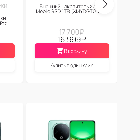
ИКИ
Внешний накопитель Xiaomi
Mobile SSD 1TB (XMYDGT01QM)
ики
Pro
17.700
₽
16.999
₽
В корзину
Купить в один клик