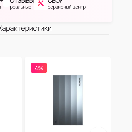
+
ОТЗЫВЫ
СВОЙ
в
реальные
сервисный центр
Характеристики
4%
Конс