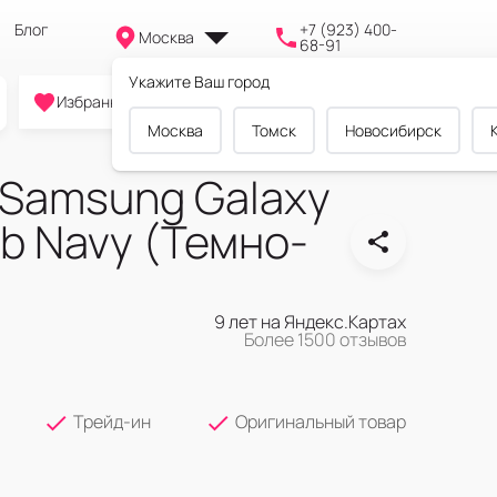
Блог
+7 (923) 400-
Москва
68-91
Укажите Ваш город
0
0
0
Избранное
Cравнение
Корзина
Москва
Томск
Новосибирск
Samsung Galaxy
b Navy (Темно-
9 лет на Яндекс.Картах
Более 1500 отзывов
Трейд-ин
Оригинальный товар