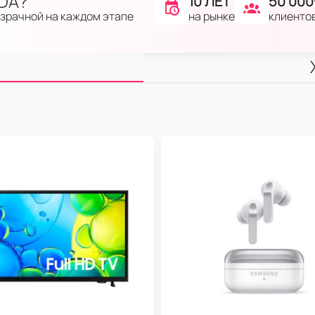
IDA?
10 ЛЕТ
50 000
на рынке
клиенто
озрачной на каждом этапе