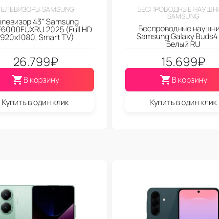
ТЕЛЕВИЗОРЫ SAMSUNG
БЕСПРОВОДНЫЕ НАУШН
SAMSUNG
елевизор 43" Samsung
Беспроводные наушн
6000FUXRU 2025 (Full HD
Samsung Galaxy Buds4 
1920x1080, Smart TV)
Белый RU
26.799
₽
15.699
₽
В корзину
В корзину
Купить в один клик
Купить в один клик