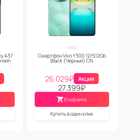
Y300
y A37
Смартфон Vivo Y300 12/512Gb
green
Black (Черный) CN
26.029
₽
Акция
27.399
₽
В корзину
Купить в один клик