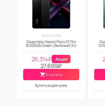
POCO X7 PRO
Смартфон Xiaomi Poco X7 Pro
См
8/256Gb Green (Зеленый) EU
12/
26.314
₽
Акция
27.699
₽
В корзину
Купить в один клик