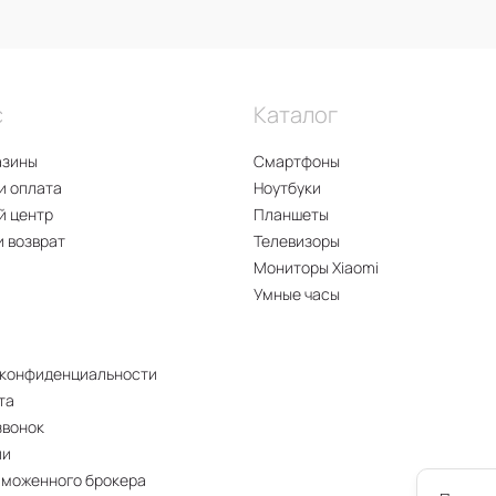
с
Каталог
азины
Смартфоны
и оплата
Ноутбуки
й центр
Планшеты
и возврат
Телевизоры
Мониторы Xiaomi
Умные часы
 конфиденциальности
та
звонок
ии
аможенного брокера