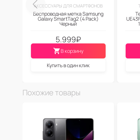
АКСЕССУАРЫ ДЛЯ СМАРТФОНОВ
Беспроводная метка Samsung
Т
Galaxy SmartTag2 (4 Pack)
UE43F
Черный
5.999
₽
В корзину
Купить в один клик
Похожие товары