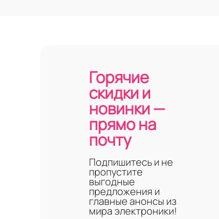
Горячие
скидки и
новинки —
прямо на
почту
Подпишитесь и не
пропустите
выгодные
предложения и
главные анонсы из
мира электроники!