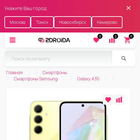
Укажите Ваш город
Москва
Томск
Новосибирск
Кемерово
0
0
0
Главная
Смартфоны
Смартфоны Samsung
Galaxy A35