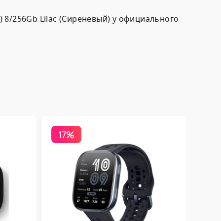
 8/256Gb Lilac (Сиреневый) у официального
17%
Бесп