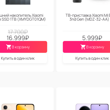
шний накопитель Xiaomi
ТВ-приставка Xiaomi Mi 
le SSD 1TB (XMYDGT01QM)
3nd Gen (МDZ-32-АА)
17.700
₽
16.999
₽
5.999
₽
В корзину
В корзину
Купить в один клик
Купить в один клик