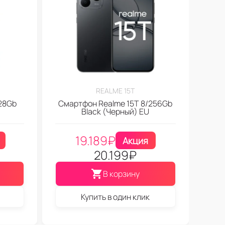
REALME 15T
128Gb
Смартфон Realme 15T 8/256Gb
Black (Черный) EU
19.189
₽
Акция
20.199
₽
В корзину
Купить в один клик