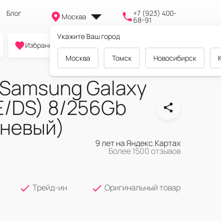
Блог
+7 (923) 400-
Москва
68-91
Укажите Ваш город
0
0
0
Избранное
Cравнение
Корзина
Москва
Томск
Новосибирск
Samsung Galaxy
E/DS) 8/256Gb
еневый)
9 лет на Яндекс.Картах
Более 1500 отзывов
Трейд-ин
Оригинальный товар