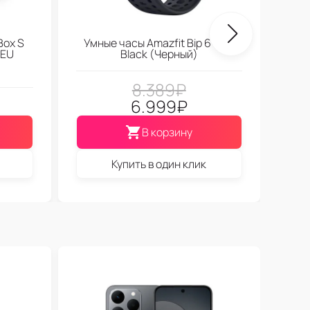
Box S
Умные часы Amazfit Bip 6 Soft
 EU
Black (Черный)
8.389
₽
6.999
₽
В корзину
Купить в один клик