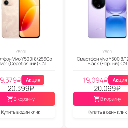
Y500I
Y500
тфон Vivo Y500i 8/256Gb
Смартфон Vivo Y500 8/
ilver (Серебряный) CN
Black (Черный) CN
19.379
₽
19.094
₽
Акция
Акция
20.399
₽
20.099
₽
В корзину
В корзину
Купить в один клик
Купить в один клик