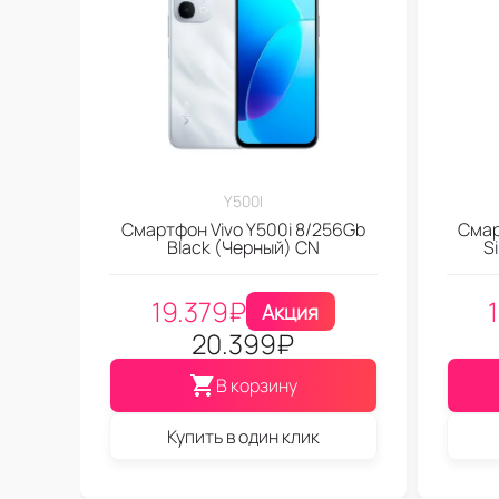
Y500I
Смартфон Vivo Y500i 8/256Gb
Смар
Black (Черный) CN
S
19.379
₽
Акция
20.399
₽
В корзину
Купить в один клик