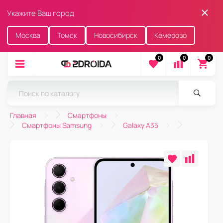
Укажите Ваш город
Москва
Томск
Новосибирск
Кемерово
0
0
0
Главная
Смартфоны
Смартфоны Samsung
Galaxy A35