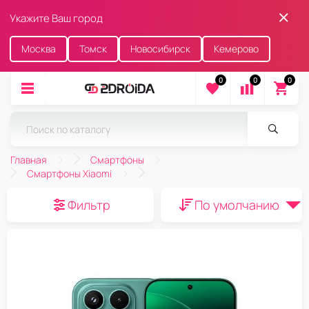
Укажите Ваш город
Москва
Томск
Новосибирск
Кемерово
0
0
0
Главная
Смартфоны
Смартфоны Xiaomi
Фильтр
По умолчанию