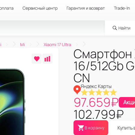
 оплата
Сервисный центр
Гарантия и возврат
Trade-In
Найти
i
Mi
Xiaomi 17 Ultra
Смартфон X
16/512Gb G
CN
Яндекс Карты
97.659
₽
Акц
102.799
₽
Купить 
В корзину