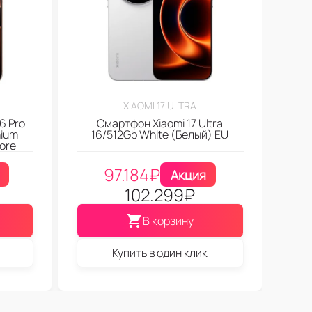
XIAOMI 17 ULTRA
6 Pro
Смартфон Xiaomi 17 Ultra
nium
16/512Gb White (Белый) EU
ore
97.184
₽
Акция
102.299
₽
В корзину
Купить в один клик