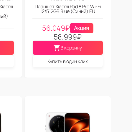
Xiaomi
Планшет Xiaomi Pad 8 Pro Wi-Fi
)
12/512GB Blue (Синий) EU
ный)
56.049
₽
Акция
58.999
₽
В корзину
Купить в один клик