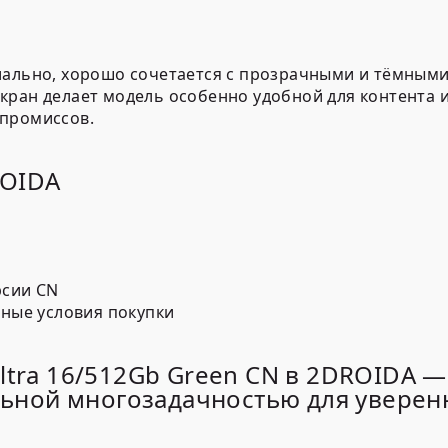
иально, хорошо сочетается с прозрачными и тёмными
ран делает модель особенно удобной для контента и
мпромиссов.
ROIDA
рсии CN
ные условия покупки
ltra 16/512Gb Green CN в 2DROIDA 
ной многозадачностью для уверен