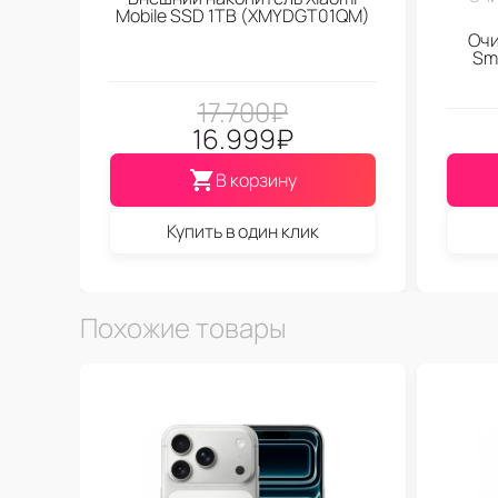
Mobile SSD 1TB (XMYDGT01QM)
Очи
Sma
17.700
₽
16.999
₽
В корзину
Купить в один клик
Похожие товары