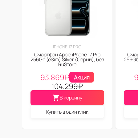
IPHONE 17 PRO
Смартфон Apple iPhone 17 Pro
Смар
256Gb (eSim) Silver (Серый), без
256Gb
RuStore
93.869
₽
9
Акция
104.299
₽
В корзину
Купить в один клик