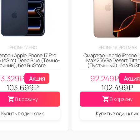
IPHONE 17 PRO
IPHONE 16 PRO MAX
тфон Apple iPhone 17 Pro
Смартфон Apple iPhone 1
 (eSim) Deep Blue (Темно-
Max 256Gb Desert Tita
синий), без RuStore
(Пустынный), без RuSt
3.329
₽
92.249
₽
Акция
Акция
103.699
₽
102.499
₽
В корзину
В корзину
Купить в один клик
Купить в один клик