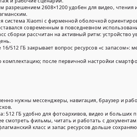
таж и рабочие сценарии.
 разрешением 2608×1200 удобен для видео, чтения и
агманским.
я система Xiaomi с фирменной оболочкой ориентиров
ставался современным в повседневном использован
с сборки рассчитан на активный ритм: устройство ув
ень.
 16/512 ГБ закрывает вопрос ресурсов «с запасом»: 
 комплектацию; после первичной настройки смартфо
менно нужны мессенджеры, навигация, браузер и раб
сков.
нта: 512 ГБ удобно для фотоархивов, видео и больших
е смотреть фильмы, читать и работать с документам
 флагманский класс и запас ресурсов дольше сохраня