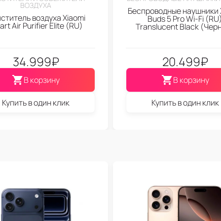
ВОЗДУХА
Беспроводные наушники 
ститель воздуха Xiaomi
Buds 5 Pro Wi-Fi (RU
rt Air Purifier Elite (RU)
Translucent Black (Чер
34.999
₽
20.499
₽
В корзину
В корзину
Купить в один клик
Купить в один клик