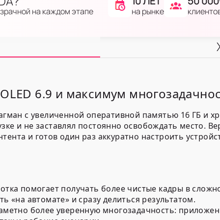
IDA?
10 ЛЕТ
50 000
на рынке
клиенто
озрачной на каждом этапе
MOLED 6.9 и максимум многозадачнос
лагман с увеличенной оперативной памятью 16 ГБ и 
зке и не заставлял постоянно освобождать место. Ве
тента и готов один раз аккуратно настроить устрой
отка помогает получать более чистые кадры в сложно
ь «на автомате» и сразу делиться результатом.
заметно более уверенную многозадачность: приложе