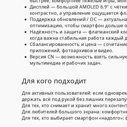
быстрее, комфортнее тяжёлые игры, мон
Дисплей — большой AMOLED 6.9" с чётким
контрастно, а управление ощущается фл
Поддержка обновлений / ОС — актуальна
оптимизацию, чтобы смартфон дольше о
Надёжность и защита — флагманский клас
когда важна стабильная работа каждый д
Сбалансированность и цена — сочетание
приложений, фотоархивов и видео.
Версия CN — возможность взять сильную
мультимедиа и рабочих задач.
Для кого подходит
Для активных пользователей: если одновре
держать всё под рукой без лишних перезапу
Для тех, кто снимает и хранит много конте
Для любителей большого экрана: комфортне
Для тех, кто выбирает смартфон «надолго»: