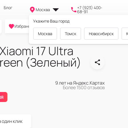
Блог
+7 (923) 400-
Москва
68-91
Укажите Ваш город
0
0
0
Избранное
Cравнение
Корзина
Москва
Томск
Новосибирск
iaomi 17 Ultra
reen (Зеленый)
9 лет на Яндекс.Картах
Более 1500 отзывов
ия
в один клик