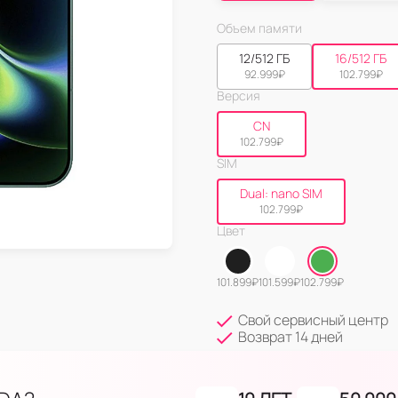
Объем памяти
12/512 ГБ
16/512 ГБ
92.999
₽
102.799
₽
Версия
CN
102.799
₽
SIM
Dual: nano SIM
102.799
₽
Цвет
101.899
₽
101.599
₽
102.799
₽
Свой сервисный центр
Возврат 14 дней