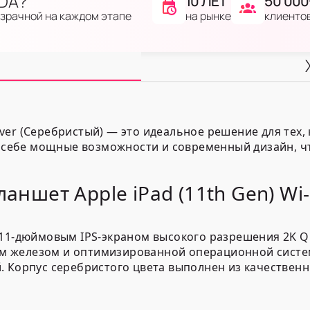
IDA?
10 ЛЕТ
50 000
на рынке
клиенто
озрачной на каждом этапе
ilver (Серебристый) — это идеальное решение для тех
 в себе мощные возможности и современный дизайн, ч
аншет Apple iPad (11th Gen) Wi-F
м 11-дюймовым IPS-экраном высокого разрешения 2K 
 железом и оптимизированной операционной систем
 Корпус серебристого цвета выполнен из качественн