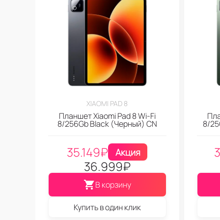
XIAOMI PAD 8
Планшет Xiaomi Pad 8 Wi-Fi
Пла
8/256Gb Black (Черный) CN
8/25
35.149
₽
Акция
36.999
₽
В корзину
Купить в один клик