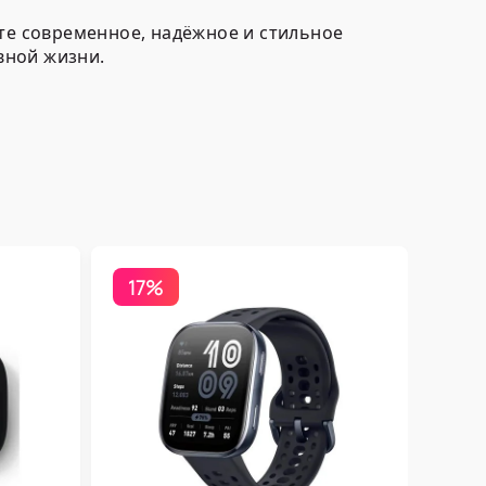
аете современное, надёжное и стильное
вной жизни.
17%
Бесп