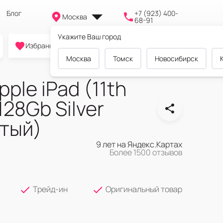
Блог
+7 (923) 400-
Москва
68-91
Укажите Ваш город
0
0
0
Избранное
Cравнение
Корзина
Москва
Томск
Новосибирск
ple iPad (11th
128Gb Silver
тый)
9 лет на Яндекс.Картах
Более 1500 отзывов
Трейд-ин
Оригинальный товар