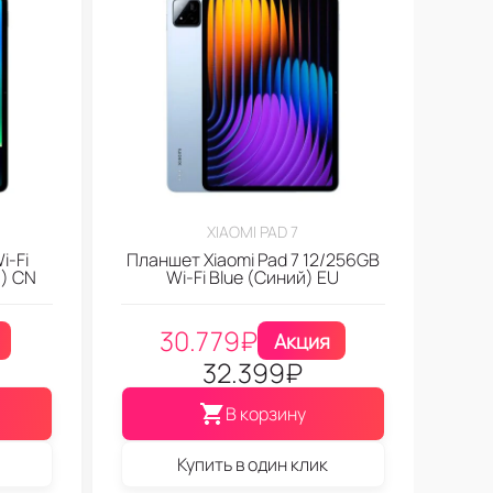
XIAOMI PAD 7
i-Fi
Планшет Xiaomi Pad 7 12/256GB
й) CN
Wi-Fi Blue (Синий) EU
30.779
₽
Акция
32.399
₽
В корзину
Купить в один клик