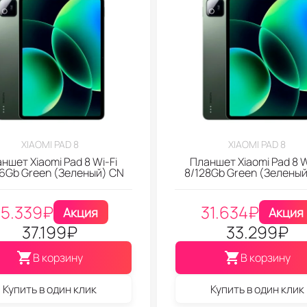
XIAOMI PAD 8
XIAOMI PAD 8
ншет Xiaomi Pad 8 Wi-Fi
Планшет Xiaomi Pad 8 W
6Gb Green (Зеленый) CN
8/128Gb Green (Зелены
35.339
₽
31.634
₽
Акция
Акция
37.199
₽
33.299
₽
В корзину
В корзину
Купить в один клик
Купить в один клик