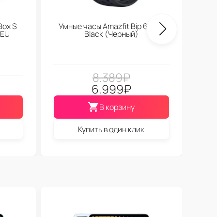
Box S
Умные часы Amazfit Bip 6 Soft
 EU
Black (Черный)
8.389
₽
6.999
₽
В корзину
Купить в один клик