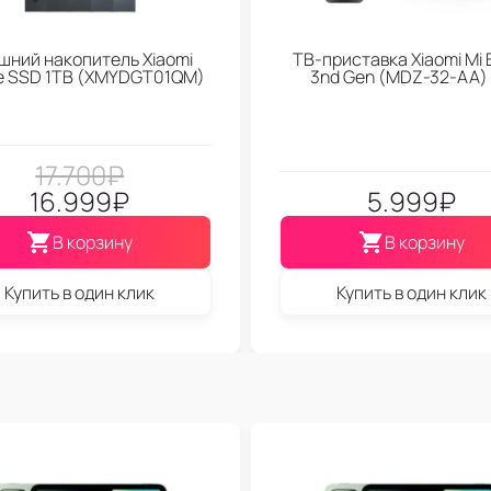
шний накопитель Xiaomi
ТВ-приставка Xiaomi Mi 
le SSD 1TB (XMYDGT01QM)
3nd Gen (МDZ-32-АА)
17.700
₽
16.999
₽
5.999
₽
В корзину
В корзину
Купить в один клик
Купить в один клик