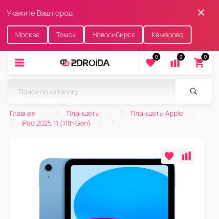
Укажите Ваш город
Москва
Томск
Новосибирск
Кемерово
0
0
0
Главная
Планшеты
Планшеты Apple
iPad 2025 11 (11th Gen)